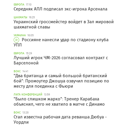
ЕВРОПА
17:10
Середняк АПЛ подписал экс-игрока Арсенала
ШАХМАТЫ
16:25
Украинский гроссмейстер войдет в Зал мировой
шахматной славы
УКРАИНА
16:05
Россияне нанесли удар по стадиону клуба
УПЛ
ЕВРОПА
15:29
Лучший игрок ЧМ-2026 согласовал контракт с
Барселоной
БОКС
14:41
"Два британца и самый большой британский
бой": Промоутер Джошуа озвучил позицию по
месту для поединка с Фьюри
ЛИГА КОНФЕРЕНЦИЙ
13:59
"Было слишком жарко": Тренер Карабаха
объяснил, чего не хватило в матче с Динамо
БОКС
13:28
Стал известна рабочая дата реванша Дюбуа -
Уордли