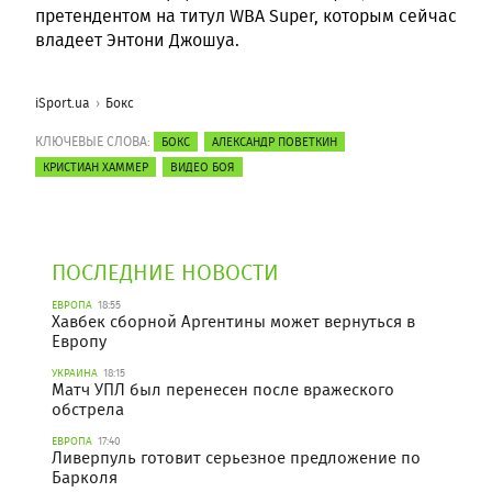
претендентом на титул WBA Super, которым сейчас
владеет Энтони Джошуа.
iSport.ua
Бокс
КЛЮЧЕВЫЕ СЛОВА:
БОКС
АЛЕКСАНДР ПОВЕТКИН
КРИСТИАН ХАММЕР
ВИДЕО БОЯ
ПОСЛЕДНИЕ НОВОСТИ
ЕВРОПА
18:55
Хавбек сборной Аргентины может вернуться в
Европу
УКРАИНА
18:15
Матч УПЛ был перенесен после вражеского
обстрела
ЕВРОПА
17:40
Ливерпуль готовит серьезное предложение по
Барколя