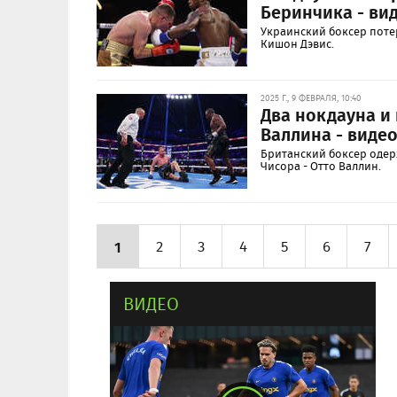
Беринчика - ви
Украинский боксер поте
Кишон Дэвис.
2025 Г., 9 ФЕВРАЛЯ, 10:40
Два нокдауна и
Валлина - виде
Британский боксер одер
Чисора - Отто Валлин.
1
2
3
4
5
6
7
ВИДЕО