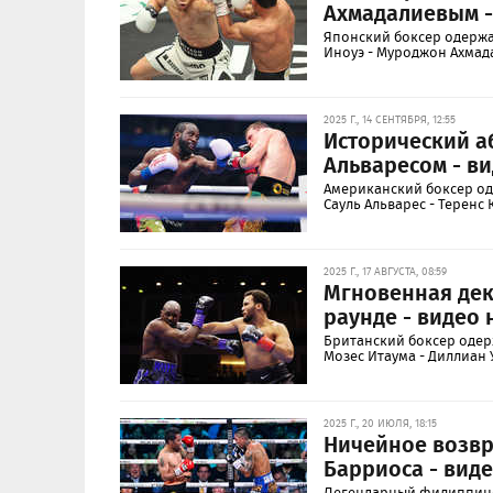
Ахмадалиевым -
Японский боксер одержа
Иноуэ - Муроджон Ахмад
2025 Г., 14 СЕНТЯБРЯ, 12:55
Исторический а
Альваресом - в
Американский боксер од
Сауль Альварес - Теренс
2025 Г., 17 АВГУСТА, 08:59
Мгновенная дек
раунде - видео 
Британский боксер одер
Мозес Итаума - Диллиан 
2025 Г., 20 ИЮЛЯ, 18:15
Ничейное возвра
Барриоса - вид
Легендарный филиппинск