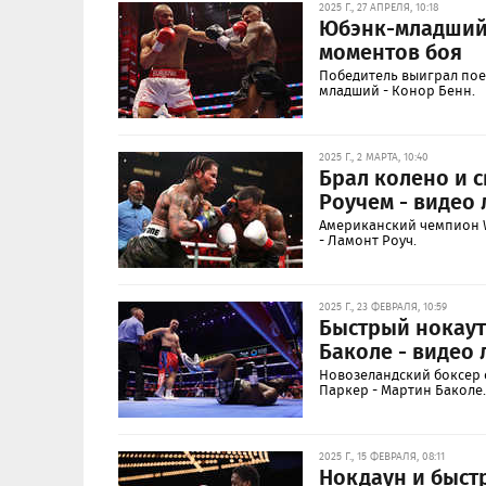
2025 Г., 27 АПРЕЛЯ, 10:18
Юбэнк-младший 
моментов боя
Победитель выиграл пое
младший - Конор Бенн.
2025 Г., 2 МАРТА, 10:40
Брал колено и с
Роучем - видео
Американский чемпион 
- Ламонт Роуч.
2025 Г., 23 ФЕВРАЛЯ, 10:59
Быстрый нокаут
Баколе - видео
Новозеландский боксер 
Паркер - Мартин Баколе.
2025 Г., 15 ФЕВРАЛЯ, 08:11
Нокдаун и быст