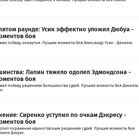
.
пятом раунде: Усик эффектно уложил Дюбуа -
оментов боя
жал победу нокаутом. Лучшие моменты боя Александр Усик - Даниэль
инства: Лапин тяжело одолел Эдмондсона -
оментов боя
жал победу решением большинства судей. Лучшие моменты боя Даниэль
н.
ение: Сиренко уступил по очкам Дэкресу -
оментов боя
рпел поражение единогласным решением судей. Лучшие моменты боя
омон Дэкрес.