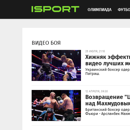
ОЛИМПИАДА
ФУТБ
ХОККЕЙ
ММА
АВ
ВИДЕО БОЯ
25 ИЮЛЯ, 21:10
Хижняк эффектн
видео лучших м
Украинский боксер одер
Патраш.
12 АПРЕЛЯ, 09:30
Возвращение "Ц
над Махмудовым
Британский боксер одер
Фьюри - Арсланбек Махм