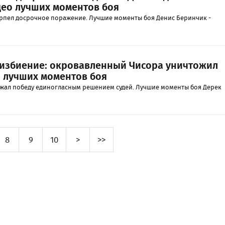
део лучших моментов боя
рпел досрочное поражение. Лучшие моменты боя Денис Беринчик -
 избиение: окровавленный Чисора уничтожил
о лучших моментов боя
жал победу единогласным решением судей. Лучшие моменты боя Дерек
8
9
10
>
>>