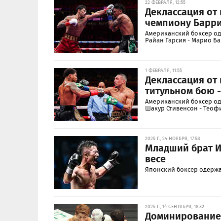
22 ФЕВРАЛЯ, 12:55
Деклассация от 
чемпиону Барри
Американский боксер од
Райан Гарсия - Марио Ба
1 ФЕВРАЛЯ, 11:55
Деклассация от
титульном бою 
Американский боксер од
Шакур Стивенсон - Теоф
2025 Г., 24 НОЯБРЯ, 17:58
Младший брат И
весе
Японский боксер одержа
2025 Г., 14 СЕНТЯБРЯ, 18:32
Доминирование 