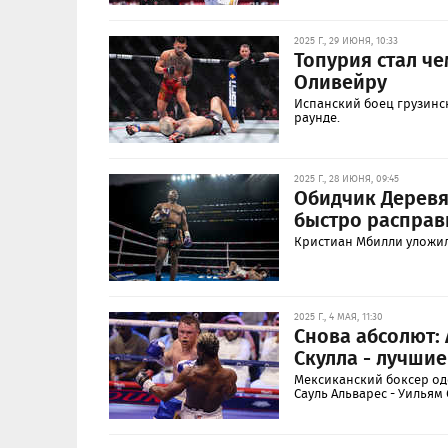
2025 Г., 29 ИЮНЯ, 10:33
Топурия стал ч
Оливейру
Испанский боец грузинс
раунде.
2025 Г., 28 ИЮНЯ, 09:45
Обидчик Деревя
быстро расправ
Кристиан Мбилли уложил
2025 Г., 4 МАЯ, 11:30
Снова абсолют: 
Скулла - лучши
Мексиканский боксер од
Сауль Альварес - Уильям 