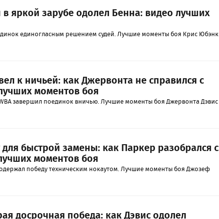
в яркой зарубе одолел Бенна: видео лучших
динок единогласным решением судей. Лучшие моменты боя Крис Юбэнк
вел к ничьей: как Джервонта не справился с
 лучших моментов боя
WBA завершил поединок вничью. Лучшие моменты боя Джервонта Дэвис
 для быстрой замены: как Паркер разобрался с
 лучших моментов боя
одержал победу техническим нокаутом. Лучшие моменты боя Джозеф
рая досрочная победа: как Дэвис одолел