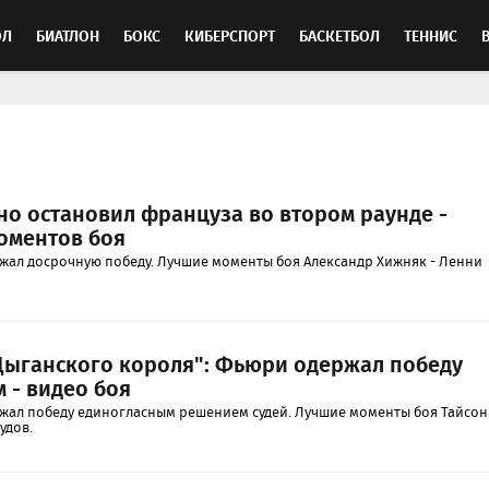
ОЛ
БИАТЛОН
БОКС
КИБЕРСПОРТ
БАСКЕТБОЛ
ТЕННИС
ТОСПОРТ
о остановил француза во втором раунде -
оментов боя
жал досрочную победу. Лучшие моменты боя Александр Хижняк - Ленни
ыганского короля": Фьюри одержал победу
 - видео боя
жал победу единогласным решением судей. Лучшие моменты боя Тайсон
удов.