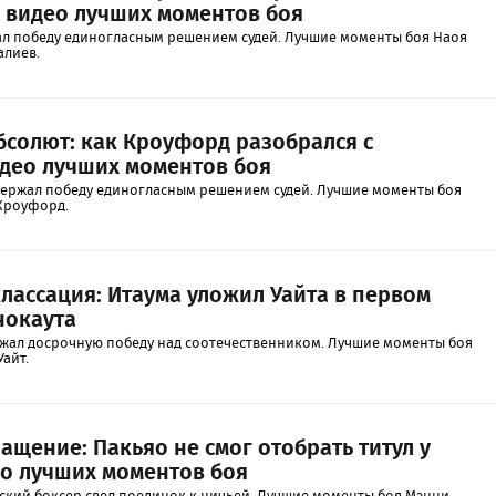
 видео лучших моментов боя
л победу единогласным решением судей. Лучшие моменты боя Наоя
алиев.
бсолют: как Кроуфорд разобрался с
идео лучших моментов боя
ержал победу единогласным решением судей. Лучшие моменты боя
 Кроуфорд.
лассация: Итаума уложил Уайта в первом
нокаута
жал досрочную победу над соотечественником. Лучшие моменты боя
Уайт.
щение: Пакьяо не смог отобрать титул у
ео лучших моментов боя
ий боксер свел поединок к ничьей. Лучшие моменты боя Мэнни