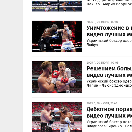
Пакьяо - Марио Барриос
2025 Г., 20 ИЮЛЯ, 02:18
Уничтожение в 
видео лучших м
Украинский боксер одер
Дюбуа.
2025 Г., 20 ИЮЛЯ, 00:05
Решением больш
видео лучших м
Украинский боксер одер
Лапин - Льюис Эдмондсо
2025 Г., 19 ИЮЛЯ, 23:48
Дебютное пораж
видео лучших м
Украинский боксер поте
Владислав Сиренко - Сол