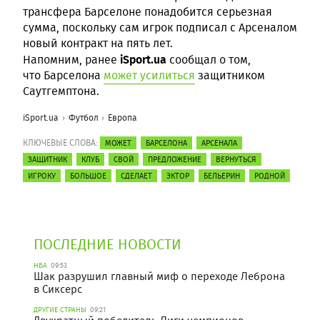
трансфера Барселоне понадобится серьезная
сумма, поскольку сам игрок подписал с Арсеналом
новый контракт на пять лет.
iSport.ua
Напомним, ранее
сообщал о том,
что Барселона
может усилиться
защитником
Саутгемптона.
iSport.ua
Футбол
Европа
КЛЮЧЕВЫЕ СЛОВА:
МОЖЕТ
БАРСЕЛОНА
АРСЕНАЛА
ЗАЩИТНИК
КЛУБ
СВОЙ
ПРЕДЛОЖЕНИЕ
ВЕРНУТЬСЯ
ИГРОКУ
БОЛЬШОЕ
СДЕЛАЕТ
ЭКТОР
БЕЛЬЕРИН
РОДНОЙ
ПОСЛЕДНИЕ НОВОСТИ
НБА
09:53
Шак разрушил главный миф о переходе Леброна
в Сиксерс
ДРУГИЕ СТРАНЫ
09:21