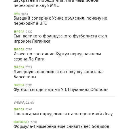
Двукратный победитель Лиги чемпионов
переходит в клуб МЛС
ММА
08:43
Бывший соперник Усика объяснил, почему не
переходит в UFC
ЕВРОПА
08:22
Сын великого французского футболиста стал
игроком Леганеса
ЕВРОПА
07:55
Известно состояние Куртуа перед началом
сезона Ла Лиги
ЕВРОПА
07:29
Ливерпуль нацелился на покупку капитана
Барселоны
ЕВРОПА
07:06
Футбол сегодня: матчи УПЛ Буковина,Оболонь
ВЧЕРА, 23:45
ЕВРОПА
23:45
Галатасарай определился с альтернативой Леау
ФОРМУЛА 1
23:10
Формула-1 намерена еще снизить вес болидов