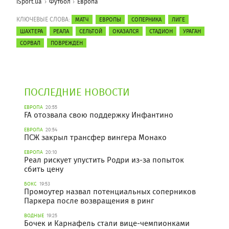
iSport.ua
Футбол
Европа
КЛЮЧЕВЫЕ СЛОВА:
МАТЧ
ЕВРОПЫ
СОПЕРНИКА
ЛИГЕ
ШАХТЕРА
РЕАЛА
СЕЛЬТОЙ
ОКАЗАЛСЯ
СТАДИОН
УРАГАН
СОРВАЛ
ПОВРЕЖДЕН
ПОСЛЕДНИЕ НОВОСТИ
ЕВРОПА
20:55
FA отозвала свою поддержку Инфантино
ЕВРОПА
20:54
ПСЖ закрыл трансфер вингера Монако
ЕВРОПА
20:10
Реал рискует упустить Родри из-за попыток
сбить цену
БОКС
19:53
Промоутер назвал потенциальных соперников
Паркера после возвращения в ринг
ВОДНЫЕ
19:25
Бочек и Карнафель стали вице-чемпионками