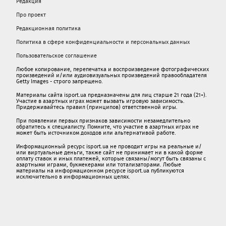
Редакция
Про проект
Редакционная политика
Политика в сфере конфиденциальности и персональных данных
Пользовательское соглашение
Любое копирование, перепечатка и воспроизведение фотографических
произведений и/или аудиовизуальных произведений правообладателя
Getty Images - строго запрещено.
Материалы сайта isport.ua предназначены для лиц старше 21 года (21+).
Участие в азартных играх может вызвать игровую зависимость.
Придерживайтесь правил (принципов) ответственной игры.
При появлении первых признаков зависимости незамедлительно
обратитесь к специалисту. Помните, что участие в азартных играх не
может быть источником доходов или альтернативой работе.
Информационный ресурс isport.ua не проводит игры на реальные и/
или виртуальные деньги, также сайт не принимает ни в какой форме
oплaту ставок и иных платежей, которые связаны/могут быть связаны c
азартными игрaми, букмекерами или тотализаторами. Любые
материалы на информационном ресурсе isport.ua публикуютcя
исключительно в информационных целях.