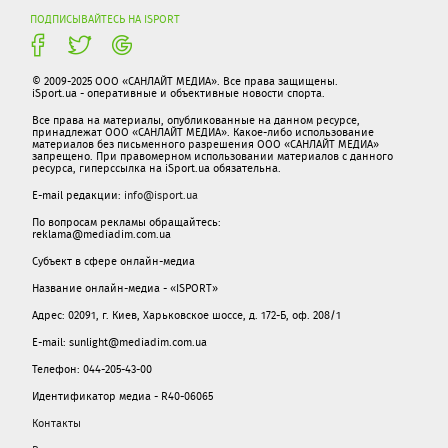
ПОДПИСЫВАЙТЕСЬ НА ISPORT
© 2009-2025 ООО «САНЛАЙТ МЕДИА». Все права защищены.
iSport.ua - оперативные и объективные новости спорта.
Все права на материалы, опубликованные на данном ресурсе,
принадлежат ООО «САНЛАЙТ МЕДИА». Какое-либо использование
материалов без письменного разрешения ООО «САНЛАЙТ МЕДИА»
запрещено. При правомерном использовании материалов с данного
ресурса, гиперссылка на iSport.ua обязательна.
E-mail редакции:
info@isport.ua
По вопросам рекламы обращайтесь:
reklama@mediadim.com.ua
Субъект в сфере онлайн-медиа
Название онлайн-медиа - «ISPORT»
Адрес: 02091, г. Киев, Харьковское шоссе, д. 172-Б, оф. 208/1
E-mail: sunlight@mediadim.com.ua
Телефон: 044-205-43-00
Идентификатор медиа - R40-06065
Контакты