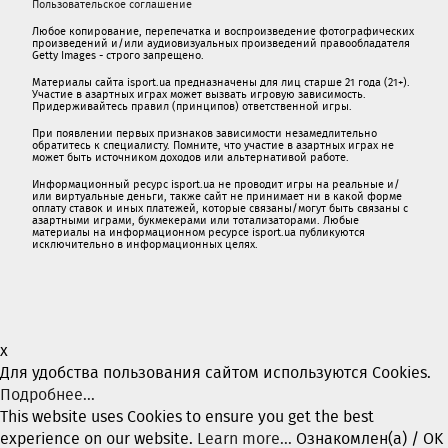
Пользовательское соглашение
Любое копирование, перепечатка и воспроизведение фотографических
произведений и/или аудиовизуальных произведений правообладателя
Getty Images - строго запрещено.
Материалы сайта isport.ua предназначены для лиц старше 21 года (21+).
Участие в азартных играх может вызвать игровую зависимость.
Придерживайтесь правил (принципов) ответственной игры.
При появлении первых признаков зависимости незамедлительно
обратитесь к специалисту. Помните, что участие в азартных играх не
может быть источником доходов или альтернативой работе.
Информационный ресурс isport.ua не проводит игры на реальные и/
или виртуальные деньги, также сайт не принимает ни в какой форме
oплaту ставок и иных платежей, которые связаны/могут быть связаны c
азартными игрaми, букмекерами или тотализаторами. Любые
материалы на информационном ресурсе isport.ua публикуютcя
исключительно в информационных целях.
x
Для удобства пользования сайтом используются Cookies.
Подробнее...
This website uses Cookies to ensure you get the best
experience on our website.
Learn more...
Ознакомлен(а) / OK