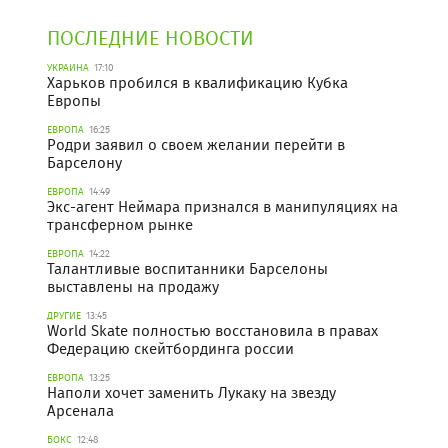
ПОСЛЕДНИЕ НОВОСТИ
УКРАИНА
17:10
Харьков пробился в квалификацию Кубка
Европы
ЕВРОПА
16:25
Родри заявил о своем желании перейти в
Барселону
ЕВРОПА
14:49
Экс-агент Неймара признался в манипуляциях на
трансферном рынке
ЕВРОПА
14:22
Талантливые воспитанники Барселоны
выставлены на продажу
ДРУГИЕ
13:45
World Skate полностью восстановила в правах
Федерацию скейтбординга россии
ЕВРОПА
13:25
Наполи хочет заменить Лукаку на звезду
Арсенала
БОКС
12:48