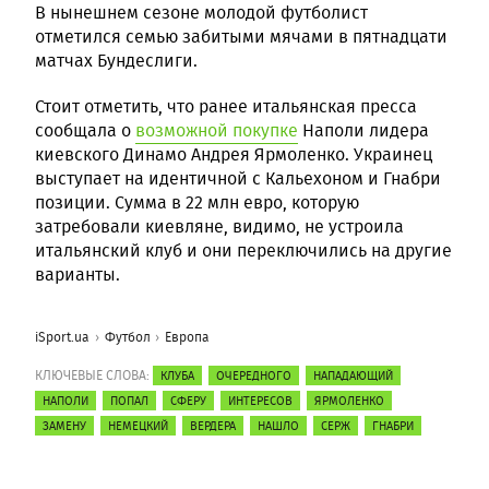
В нынешнем сезоне молодой футболист
отметился семью забитыми мячами в пятнадцати
матчах Бундеслиги.
Стоит отметить, что ранее итальянская пресса
сообщала о
возможной покупке
Наполи лидера
киевского Динамо Андрея Ярмоленко. Украинец
выступает на идентичной с Кальехоном и Гнабри
позиции. Сумма в 22 млн евро, которую
затребовали киевляне, видимо, не устроила
итальянский клуб и они переключились на другие
варианты.
iSport.ua
Футбол
Европа
КЛЮЧЕВЫЕ СЛОВА:
КЛУБА
ОЧЕРЕДНОГО
НАПАДАЮЩИЙ
НАПОЛИ
ПОПАЛ
СФЕРУ
ИНТЕРЕСОВ
ЯРМОЛЕНКО
ЗАМЕНУ
НЕМЕЦКИЙ
ВЕРДЕРА
НАШЛО
СЕРЖ
ГНАБРИ