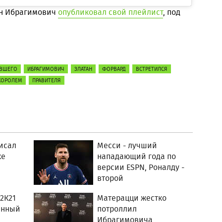
ан Ибрагимович
опубликовал свой плейлист
, под
ВШЕГО
ИБРАГИМОВИЧ
ЗЛАТАН
ФОРВАРД
ВСТРЕТИЛСЯ
КОРОЛЕМ
ПРАВИТЕЛЯ
исал
Месси - лучший
ке
нападающий года по
версии ESPN, Роналду -
второй
2К21
Матерацци жестко
анный
потроллил
Ибрагимовича