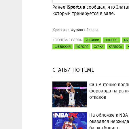
iSport.ua
Ранее
сообщал, что Злат
который тренеруется в зале.
iSport.ua
Футбол
Европа
КЛЮЧЕВЫЕ СЛОВА:
ИСПАНИИ
ПОСЕТИЛ
БЫ
ШВЕДСКИЙ
КОРОЛЯ
ХУАНА
КАРЛОСА
СТАТЬИ ПО ТЕМЕ
Сан-Антонио подп
форварда на рын
отказов
На обложке к NBA 
оказался неожид
баскетболист