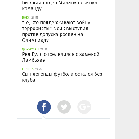
Бывший лидер Милана покинул
команду
БОКС
20:55
"Те, кто поддерживают войну -
террористы": Усик выступил
против допуска росиян на
Олимпиаду
ФОРМУЛА 1
20:30
Ред Булл определился с заменой
Ламбьязе
ЕВРОПА
19:45
Сын легенды футбола остался без
клуба