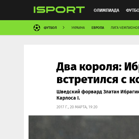
ОЛИМПИАДА
ФУТБ
ФУТБОЛ
ЕВРОПА
УКРАИНА
ЛИГА ЧЕМПИОНО
ХОККЕЙ
ММА
АВ
Два короля: И
встретился с 
Шведский форвард Златан Ибрагим
Карлоса I.
2017 Г., 20 МАРТА, 19:20