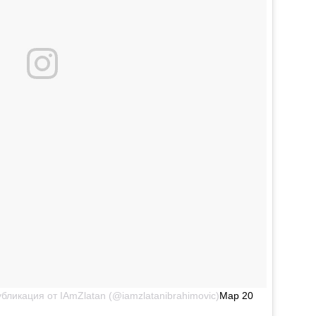
бликация от IAmZlatan (@iamzlatanibrahimovic)
Мар 20