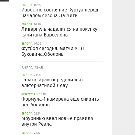
ЕВРОПА
07:55
Известно состояние Куртуа перед
началом сезона Ла Лиги
ЕВРОПА
07:29
Ливерпуль нацелился на покупку
капитана Барселоны
ЕВРОПА
07:06
Футбол сегодня: матчи УПЛ
Буковина,Оболонь
ВЧЕРА, 23:45
ЕВРОПА
23:45
Галатасарай определился с
альтернативой Леау
ФОРМУЛА 1
23:10
Формула-1 намерена еще снизить
вес болидов
ЕВРОПА
22:14
Моуринью ввел новые правила
внутри Реала
ЕВРОПА
21:20