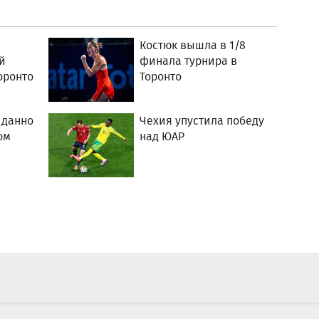
Костюк вышла в 1/8
й
финала турнира в
оронто
Торонто
иданно
Чехия упустила победу
ом
над ЮАР