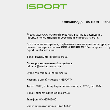
ОЛИМПИАДА
ФУТБОЛ
БИА
© 2009-2025 ООО «САНЛАЙТ МЕДИА». Все права защищены.
iSport.ua - оперативные и объективные новости спорта.
Все права на материалы, опубликованные на данном ресурсе, 
письменного разрешения ООО «САНЛАЙТ МЕДИА» запрещено. При
iSport.ua обязательна.
E-mail редакции:
info@isport.ua
По вопросам рекламы обращайтесь:
reklama@mediadim.com.ua
Субъект в сфере онлайн-медиа
Название онлайн-медиа - «ISPORT»
Адрес: 02091, г. Киев, Харьковское шоссе, д. 172-Б, оф. 208/1
E-mail: sunlight@mediadim.com.ua
Телефон: 044-205-43-00
Идентификатор медиа - R40-06065