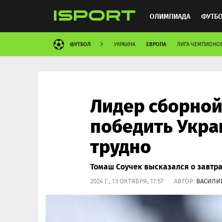
ОЛИМПИАДА
ФУТБ
ФУТБОЛ
ЕВРОПА
УКРАИНА
ЛИГА ЧЕМПИОНО
ХОККЕЙ
ММА
АВ
Лидер сборной
победить Укра
трудно
Томаш Соучек высказался о завтр
2024 Г., 13 ОКТЯБРЯ, 17:57 АВТОР:
ВАСИЛИ