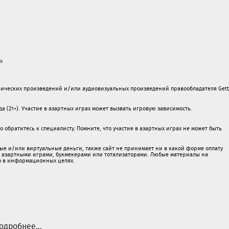
х
ических произведений и/или аудиовизуальных произведений правообладателя Gett
а (21+). Участие в азартных играх может вызвать игровую зависимость.
обратитесь к специалисту. Помните, что участие в азартных играх не может быть
ые и/или виртуальные деньги, также сайт не принимает ни в какой форме oплaту
 c азартными игрaми, букмекерами или тотализаторами. Любые материалы на
о в информационных целях.
одробнее...