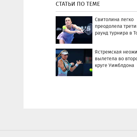
СТАТЬИ ПО ТЕМЕ
Свитолина легко
преодолела трети
раунд турнира в Т
Ястремская неож
вылетела во втор
круге Уимблдона