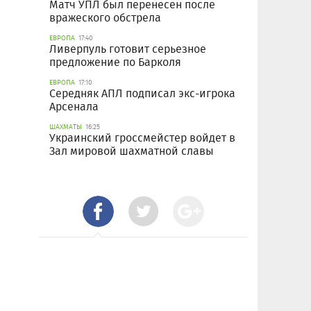
Матч УПЛ был перенесен после
вражеского обстрела
ЕВРОПА
17:40
Ливерпуль готовит серьезное
предложение по Барколя
ЕВРОПА
17:10
Середняк АПЛ подписал экс-игрока
Арсенала
ШАХМАТЫ
16:25
Украинский гроссмейстер войдет в
Зал мировой шахматной славы