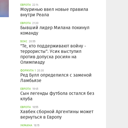
ЕВРОПА
22:14
Моуринью ввел новые правила
внутри Реала
ЕВРОПА
21:20
Бывший лидер Милана покинул
команду
БОКС
20:55
"Те, кто поддерживают войну -
террористы": Усик выступил
против допуска росиян на
Олимпиаду
ФОРМУЛА 1
20:30
Ред Булл определился с заменой
Ламбьязе
ЕВРОПА
19:45
Сын легенды футбола остался без
клуба
ЕВРОПА
18:55
Хавбек сборной Аргентины может
вернуться в Европу
УКРАИНА
18:15