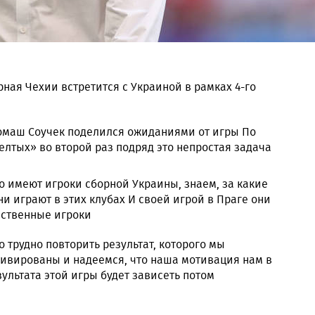
рная Чехии встретится с Украиной в рамках 4-го
омаш Соучек поделился ожиданиями от игры По
елтых» во второй раз подряд это непростая задача
во имеют игроки сборной Украины, знаем, за какие
ни играют в этих клубах И своей игрой в Праге они
чественные игроки
 трудно повторить результат, которого мы
тивированы и надеемся, что наша мотивация нам в
зультата этой игры будет зависеть потом