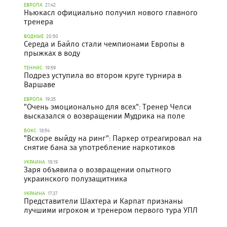
ЕВРОПА
21:42
Ньюкасл официально получил нового главного
тренера
ВОДНЫЕ
20:50
Середа и Байло стали чемпионами Европы в
прыжках в воду
ТЕННИС
19:59
Подрез уступила во втором круге турнира в
Варшаве
ЕВРОПА
19:35
"Очень эмоционально для всех": Тренер Челси
высказался о возвращении Мудрика на поле
БОКС
18:54
"Вскоре выйду на ринг": Паркер отреагировал на
снятие бана за употребление наркотиков
УКРАИНА
18:19
Заря объявила о возвращении опытного
украинского полузащитника
УКРАИНА
17:37
Представители Шахтера и Карпат признаны
лучшими игроком и тренером первого тура УПЛ