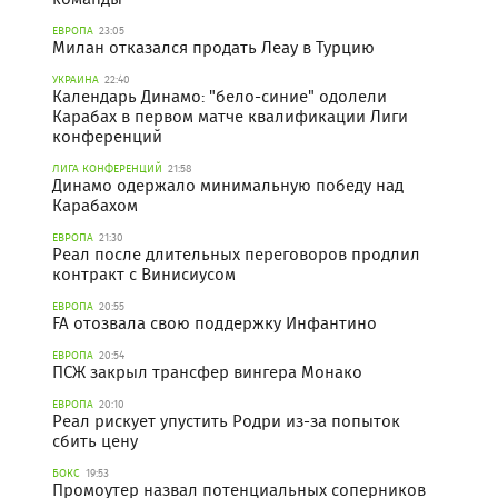
ЕВРОПА
23:05
Милан отказался продать Леау в Турцию
УКРАИНА
22:40
Календарь Динамо: "бело-синие" одолели
Карабах в первом матче квалификации Лиги
конференций
ЛИГА КОНФЕРЕНЦИЙ
21:58
Динамо одержало минимальную победу над
Карабахом
ЕВРОПА
21:30
Реал после длительных переговоров продлил
контракт с Винисиусом
ЕВРОПА
20:55
FA отозвала свою поддержку Инфантино
ЕВРОПА
20:54
ПСЖ закрыл трансфер вингера Монако
ЕВРОПА
20:10
Реал рискует упустить Родри из-за попыток
сбить цену
БОКС
19:53
Промоутер назвал потенциальных соперников