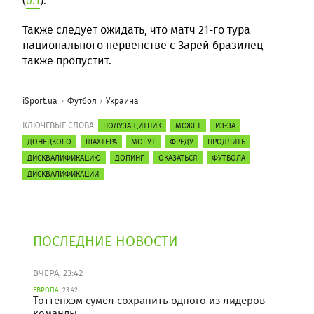
(
0:1
).
Также следует ожидать, что матч 21-го тура
национального первенстве с Зарей бразилец
также пропустит.
iSport.ua
Футбол
Украина
КЛЮЧЕВЫЕ СЛОВА:
ПОЛУЗАЩИТНИК
МОЖЕТ
ИЗ-ЗА
ДОНЕЦКОГО
ШАХТЕРА
МОГУТ
ФРЕДУ
ПРОДЛИТЬ
ДИСКВАЛИФИКАЦИЮ
ДОПИНГ
ОКАЗАТЬСЯ
ФУТБОЛА
ДИСКВАЛИФИКАЦИИ
ПОСЛЕДНИЕ НОВОСТИ
ВЧЕРА, 23:42
ЕВРОПА
23:42
Тоттенхэм сумел сохранить одного из лидеров
команды