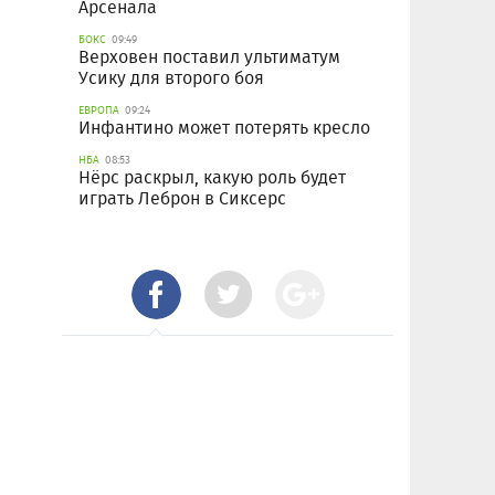
Арсенала
БОКС
09:49
Верховен поставил ультиматум
Усику для второго боя
ЕВРОПА
09:24
Инфантино может потерять кресло
НБА
08:53
Нёрс раскрыл, какую роль будет
играть Леброн в Сиксерс