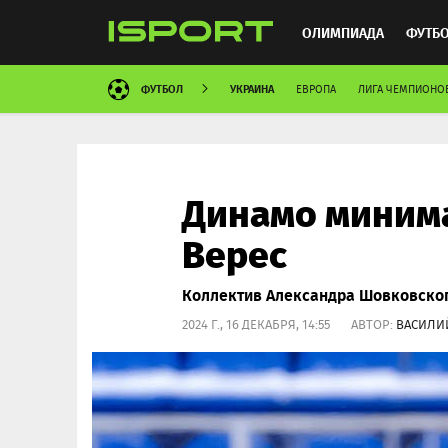
ОЛИМПИАДА
ФУТБ
ФУТБОЛ
УКРАИНА
ЕВРОПА
ЛИГА ЧЕМПИОНО
ХОККЕЙ
ММА
АВ
Динамо миним
Верес
Коллектив Александра Шовковског
2024 Г., 16 ДЕКАБРЯ, 14:55 АВТОР:
ВАСИЛИ