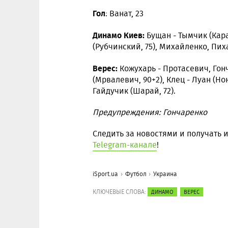
Гол
: Ванат, 23
Динамо Киев:
Бущан - Тымчик (Кара
(Рубчинский, 75), Михайленко, Пих
Верес:
Кожухарь - Протасевич, Гон
(Мрвалевич, 90+2), Клец - Луан (Нон
Гайдучик (Шарай, 72).
Предупреждения:
Гончаренко
Следить за новостями и получать
Telegram-канале
!
iSport.ua
Футбол
Украина
КЛЮЧЕВЫЕ СЛОВА:
ДИНАМО
ВЕРЕС