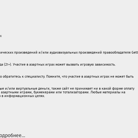
х
ических произведений и/или аудиовизуальных произведений правообладателя Gett
а (21+). Участие в азартных играх может вызвать игровую зависимость.
обратитесь к специалисту. Помните, что участие в азартных играх не может быть
ые и/или виртуальные деньги, также сайт не принимает ни в какой форме oплaту
 c азартными игрaми, букмекерами или тотализаторами. Любые материалы на
о в информационных целях.
одробнее...