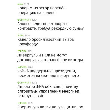
ММА
13:21
Конор Макгрегор перенёс
операцию на колене
ФОРМУЛА 1
12:47
Алонсо ведёт переговоры о
контракте, требуя рекордную сумму
БОКС
12:21
Канело бросил жёсткий вызов
Кроуфорду
ЕВРОПА
11:51
Ливерпуль и ПСЖ не могут
договориться о трансфере вингера
ЕВРОПА
11:23
ФИФА поддержала президента,
несмотря на скандал вокруг него
ФОРМУЛА 1
10:49
Директор ФИА объяснил, почему
алгоритмы управления энергией
останутся в Ф1
ЕВРОПА
10:23
Эвертон усилился полузащитником