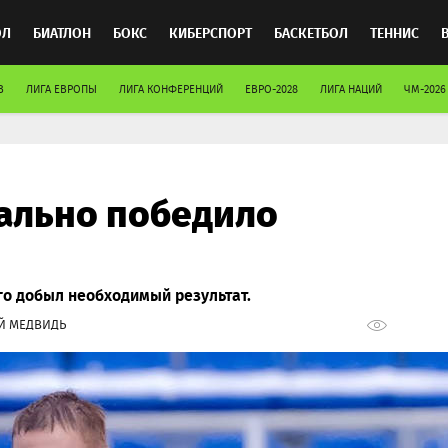
ОЛ
БИАТЛОН
БОКС
КИБЕРСПОРТ
БАСКЕТБОЛ
ТЕННИС
В
ЛИГА ЕВРОПЫ
ЛИГА КОНФЕРЕНЦИЙ
ЕВРО-2028
ЛИГА НАЦИЙ
ЧМ-2026
ТОСПОРТ
ально победило
о добыл необходимый результат.
Й МЕДВИДЬ