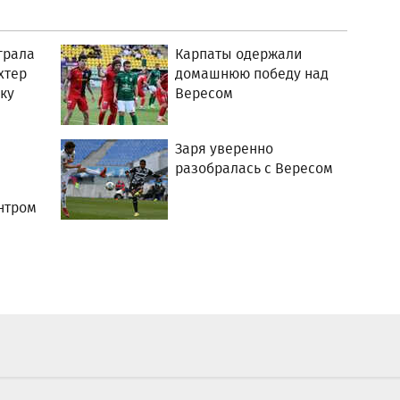
грала
Карпаты одержали
хтер
домашнюю победу над
ку
Вересом
Заря уверенно
разобралась с Вересом
нтром