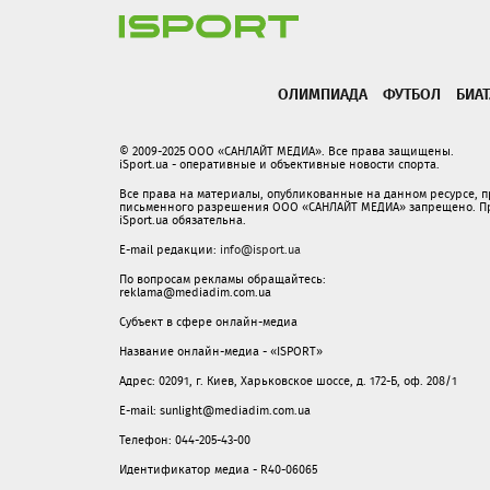
ОЛИМПИАДА
ФУТБОЛ
БИА
© 2009-2025 ООО «САНЛАЙТ МЕДИА». Все права защищены.
iSport.ua - оперативные и объективные новости спорта.
Все права на материалы, опубликованные на данном ресурсе, 
письменного разрешения ООО «САНЛАЙТ МЕДИА» запрещено. При
iSport.ua обязательна.
E-mail редакции:
info@isport.ua
По вопросам рекламы обращайтесь:
reklama@mediadim.com.ua
Субъект в сфере онлайн-медиа
Название онлайн-медиа - «ISPORT»
Адрес: 02091, г. Киев, Харьковское шоссе, д. 172-Б, оф. 208/1
E-mail: sunlight@mediadim.com.ua
Телефон: 044-205-43-00
Идентификатор медиа - R40-06065