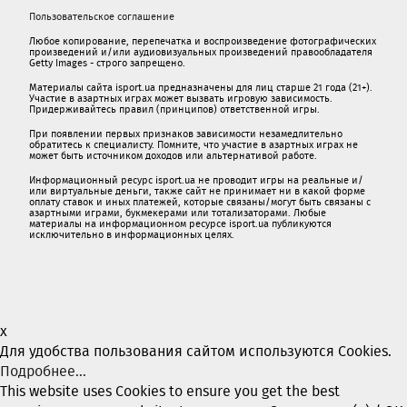
Пользовательское соглашение
Любое копирование, перепечатка и воспроизведение фотографических
произведений и/или аудиовизуальных произведений правообладателя
Getty Images - строго запрещено.
Материалы сайта isport.ua предназначены для лиц старше 21 года (21+).
Участие в азартных играх может вызвать игровую зависимость.
Придерживайтесь правил (принципов) ответственной игры.
При появлении первых признаков зависимости незамедлительно
обратитесь к специалисту. Помните, что участие в азартных играх не
может быть источником доходов или альтернативой работе.
Информационный ресурс isport.ua не проводит игры на реальные и/
или виртуальные деньги, также сайт не принимает ни в какой форме
oплaту ставок и иных платежей, которые связаны/могут быть связаны c
азартными игрaми, букмекерами или тотализаторами. Любые
материалы на информационном ресурсе isport.ua публикуютcя
исключительно в информационных целях.
x
Для удобства пользования сайтом используются Cookies.
Подробнее...
This website uses Cookies to ensure you get the best