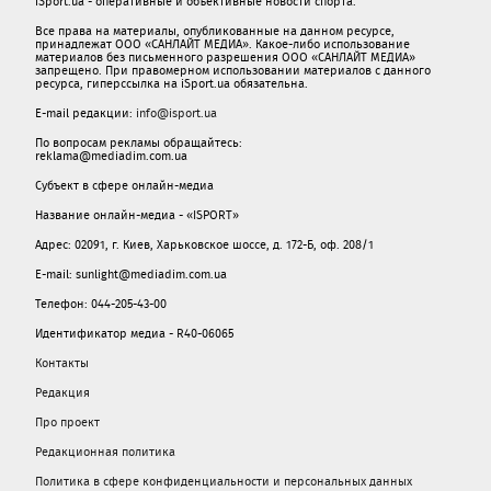
iSport.ua - оперативные и объективные новости спорта.
Все права на материалы, опубликованные на данном ресурсе,
принадлежат ООО «САНЛАЙТ МЕДИА». Какое-либо использование
материалов без письменного разрешения ООО «САНЛАЙТ МЕДИА»
запрещено. При правомерном использовании материалов с данного
ресурса, гиперссылка на iSport.ua обязательна.
E-mail редакции:
info@isport.ua
По вопросам рекламы обращайтесь:
reklama@mediadim.com.ua
Субъект в сфере онлайн-медиа
Название онлайн-медиа - «ISPORT»
Адрес: 02091, г. Киев, Харьковское шоссе, д. 172-Б, оф. 208/1
E-mail: sunlight@mediadim.com.ua
Телефон: 044-205-43-00
Идентификатор медиа - R40-06065
Контакты
Редакция
Про проект
Редакционная политика
Политика в сфере конфиденциальности и персональных данных