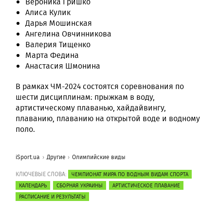
Вероника Гришко
Алиса Кулик
Дарья Мошинская
Ангелина Овчинникова
Валерия Тищенко
Марта Федина
Анастасия Шмонина
В рамках ЧМ-2024 состоятся соревнования по
шести дисциплинам: прыжкам в воду,
артистическому плаванью, хайдайвингу,
плаванию, плаванию на открытой воде и водному
поло.
iSport.ua
Другие
Олимпийские виды
КЛЮЧЕВЫЕ СЛОВА:
ЧЕМПИОНАТ МИРА ПО ВОДНЫМ ВИДАМ СПОРТА
КАЛЕНДАРЬ
СБОРНАЯ УКРАИНЫ
АРТИСТИЧЕСКОЕ ПЛАВАНИЕ
РАСПИСАНИЕ И РЕЗУЛЬТАТЫ