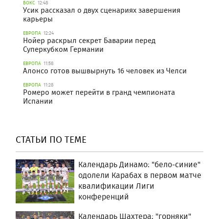
БОКС
12:48
Усик рассказал о двух сценариях завершения
карьеры
ЕВРОПА
12:24
Нойер раскрыл секрет Баварии перед
Суперкубком Германии
ЕВРОПА
11:58
Алонсо готов вышвырнуть 16 человек из Челси
ЕВРОПА
11:28
Ромеро может перейти в гранд чемпионата
Испании
СТАТЬИ ПО ТЕМЕ
Календарь Динамо: "бело-синие"
одолели Карабах в первом матче
квалификации Лиги
конференций
Календарь Шахтера: "горняки"