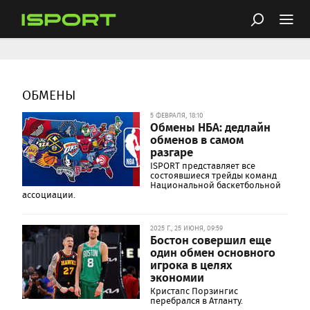
ОБМЕНЫ
5 ФЕВРАЛЯ, 18:10
Обмены НБА: дедлайн
обменов в самом
разгаре
ISPORT представляет все
состоявшиеся трейды команд
Национальной баскетбольной
ассоциации.
2025 Г., 25 ИЮНЯ, 09:59
Бостон совершил еще
один обмен основного
игрока в целях
экономии
Кристапс Порзингис
перебрался в Атланту.