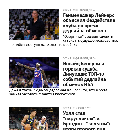
2024 Г., 9 ФЕВРАЛЯ, 18:57
Генменеджер Лейкерс
объяснил бездействие
клуба во время
дедлайна обменов
"Озерники" решили сделать
ставку на будущее межсезонье,
не найдя доступных вариантов сейчас.
2024 Г., 8 ФЕВРАЛЯ, 23:44
Инсайд Беверли и
горькая судьба
Динуидди: ТОП-10
событий дедлайна
обменов НБА
Даже в таком скучном дедлайне нашлось то, что может
заинтересовать фанатов баскетбола.
2022 Г., 2 ИЮЛЯ, 17:28
Уолл стал
"парусником", а
Брогдон - "кельтом":
итоги второго дня