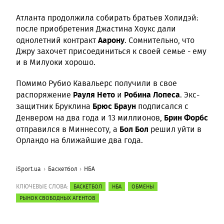
Атланта продолжила собирать братьев Холидэй:
после приобретения Джастина Хоукс дали
Аарону
однолетний контракт
. Сомнительно, что
Джру захочет присоединиться к своей семье - ему
и в Милуоки хорошо.
Помимо Рубио Кавальерс получили в свое
Рауля Нето
Робина Лопеса
распоряжение
и
. Экс-
Брюс Браун
защитник Бруклина
подписался с
Брин Форбс
Денвером на два года и 13 миллионов,
Бол Бол
отправился в Миннесоту, а
решил уйти в
Орландо на ближайшие два года.
iSport.ua
Баскетбол
НБА
КЛЮЧЕВЫЕ СЛОВА:
БАСКЕТБОЛ
НБА
ОБМЕНЫ
РЫНОК СВОБОДНЫХ АГЕНТОВ