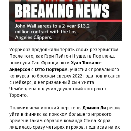
Уорриорз продолжили терять своих резервистом.
После того, как Гэри Пэйтон II ушел в Портленд,
Хуан Тоскано-
покинули Сан-Франциско и
Андерсон
Отто Портером
с
: участник провального
конкурса по броскам сверху 2022 года подписался
с Лейкерс, а непризнанный сын Уилта
Чемберлена получил двухлетний контракт с
Торонто.
Дэмион Ли
Получив чемпионский перстень,
решил
уйти в Финикс за поиском большего игрового
времени.Таким образом команда Стива Керра
лишилась сразу четырех игроков, подписав на их