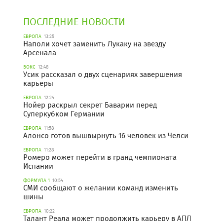
ПОСЛЕДНИЕ НОВОСТИ
ЕВРОПА
13:25
Наполи хочет заменить Лукаку на звезду
Арсенала
БОКС
12:48
Усик рассказал о двух сценариях завершения
карьеры
ЕВРОПА
12:24
Нойер раскрыл секрет Баварии перед
Суперкубком Германии
ЕВРОПА
11:58
Алонсо готов вышвырнуть 16 человек из Челси
ЕВРОПА
11:28
Ромеро может перейти в гранд чемпионата
Испании
ФОРМУЛА 1
10:54
СМИ сообщают о желании команд изменить
шины
ЕВРОПА
10:22
Талант Реала может продолжить карьеру в АПЛ