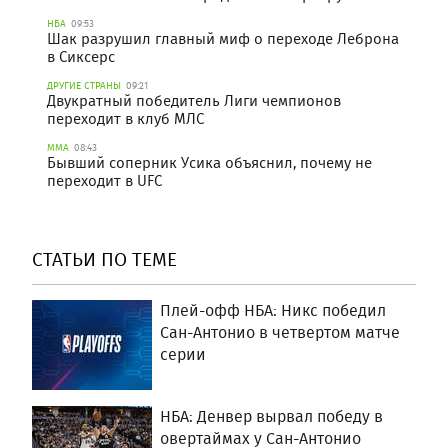
НБА
09:53
Шак разрушил главный миф о переходе Леброна
в Сиксерс
ДРУГИЕ СТРАНЫ
09:21
Двукратный победитель Лиги чемпионов
переходит в клуб МЛС
ММА
08:43
Бывший соперник Усика объяснил, почему не
переходит в UFC
СТАТЬИ ПО ТЕМЕ
Плей-офф НБА: Никс победил
Сан-Антонио в четвертом матче
серии
НБА: Денвер вырвал победу в
овертаймах у Сан-Антонио