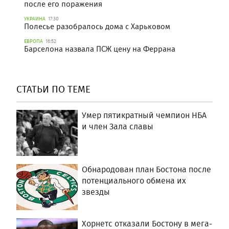
после его поражения
УКРАИНА
17:30
Полесье разобралось дома с Харьковом
ЕВРОПА
16:52
Барселона назвала ПСЖ цену на Феррана
СТАТЬИ ПО ТЕМЕ
Умер пятикратный чемпион НБА
и член Зала славы
Обнародован план Бостона после
потенциального обмена их
звезды
Хорнетс отказали Бостону в мега-