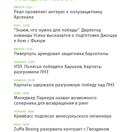
ЕВРОПА
22:47
Реал проявляет интерес к полузащитнику
Арсенала
БОКС
22:08
"Знаем, что нужно для победы": Директор
команды Усика высказался о подготовке Джошуа
к бою с Фьюри
ЕВРОПА
21:29
Ливерпуль арендовал защитника Барселоны
УКРАИНА
21:00
УПЛ: Полесье победило Харьков, Карпаты
разгромили ЛНЗ
УКРАИНА
20:05
Карпаты одержали разгромную победу над ЛНЗ
БОКС
19:46
Менеджер Паркера назвал возможного
соперника для возвращения в ринг
УКРАИНА
19:09
Кривбасс подписал венесуэльского легионера
БОКС
18:35
Zuffa Boxing разорвала контракт с Гвоздиком