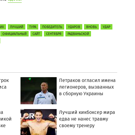
ИХ
ЛУЧШИЙ
ТУРА
ПОБЕДИТЕЛЬ
УДАРОВ
ВНОВЬ
УДАР
ОФИЦИАЛЬНЫЙ
САЙТ
СЕНТЯБРЯ
РАДВАНЬСКОЙ
грок
Петраков огласил имена
иса
легионеров, вызванных
в сборную Украины
ла
Лучший кикбоксер мира
никой
едва не нанес травму
вке
своему тренеру