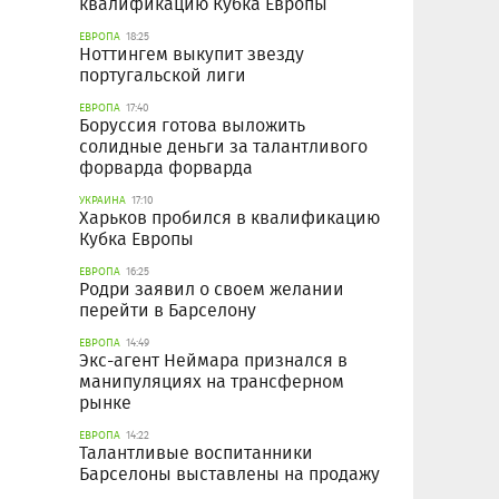
квалификацию Кубка Европы
ЕВРОПА
18:25
Ноттингем выкупит звезду
португальской лиги
ЕВРОПА
17:40
Боруссия готова выложить
солидные деньги за талантливого
форварда форварда
УКРАИНА
17:10
Харьков пробился в квалификацию
Кубка Европы
ЕВРОПА
16:25
Родри заявил о своем желании
перейти в Барселону
ЕВРОПА
14:49
Экс-агент Неймара признался в
манипуляциях на трансферном
рынке
ЕВРОПА
14:22
Талантливые воспитанники
Барселоны выставлены на продажу