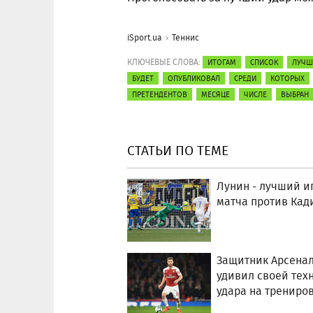
iSport.ua
Теннис
КЛЮЧЕВЫЕ СЛОВА:
ИТОГАМ
СПИСОК
ЛУЧШ
БУДЕТ
ОПУБЛИКОВАЛ
СРЕДИ
КОТОРЫХ
ПРЕТЕНДЕНТОВ
МЕСЯЦЕ
ЧИСЛЕ
ВЫБРАН
СТАТЬИ ПО ТЕМЕ
Лунин - лучший и
матча против Кад
Защитник Арсена
удивил своей тех
удара на трениро