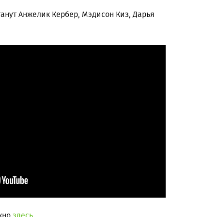
анут Анжелик Кербер, Мэдисон Киз, Дарья
ожно
здесь.