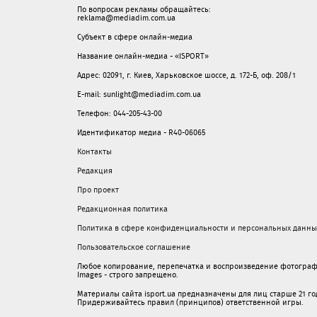
По вопросам рекламы обращайтесь:
reklama@mediadim.com.ua
Субъект в сфере онлайн-медиа
Название онлайн-медиа - «ISPORT»
Адрес: 02091, г. Киев, Харьковское шоссе, д. 172-Б, оф. 208/1
E-mail: sunlight@mediadim.com.ua
Телефон: 044-205-43-00
Идентификатор медиа - R40-06065
Контакты
Редакция
Про проект
Редакционная политика
Политика в сфере конфиденциальности и персональных данны
Пользовательское соглашение
Любое копирование, перепечатка и воспроизведение фотограф
Images - строго запрещено.
Материалы сайта isport.ua предназначены для лиц старше 21 год
Придерживайтесь правил (принципов) ответственной игры.