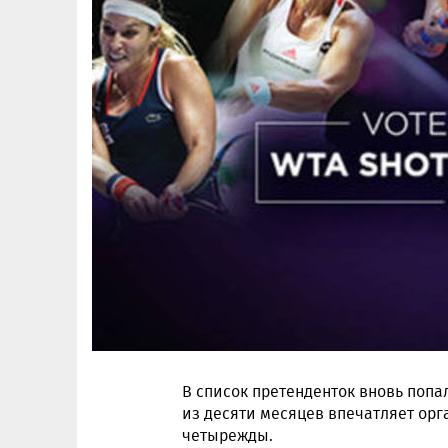
В список претенденток вновь попа
из десяти месяцев впечатляет ор
четырежды.