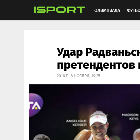
ОЛИМПИАДА
ФУТБ
ХОККЕЙ
ММА
АВ
Удар Радваньс
претендентов 
2016 Г., 8 НОЯБРЯ, 19:25