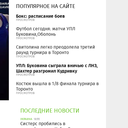
ПОПУЛЯРНОЕ НА САЙТЕ
Бокс: расписание боев
ПРОСМОТРОВ
Футбол сегодня: матчи УПЛ
Буковина,Оболонь
ПРОСМОТРОВ
Свитолина легко преодолела третий
раунд турнира в Торонто
ПРОСМОТРОВ
УПЛ: Буковина сыграла вничью с ЛНЗ,
Шахтер разгромил Кудривку
ПРОСМОТРОВ
Костюк вышла в 1/8 финала турнира в
Торонто
ПРОСМОТРОВ
ПОСЛЕДНИЕ НОВОСТИ
УКРАИНА
18:55
Систерс пробились в