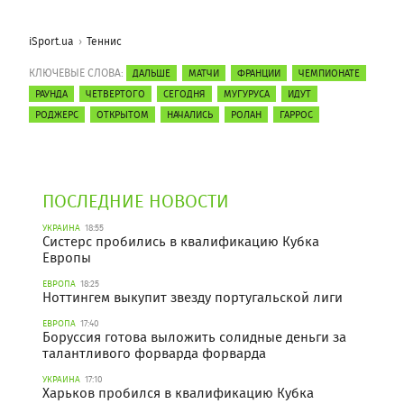
iSport.ua
Теннис
КЛЮЧЕВЫЕ СЛОВА:
ДАЛЬШЕ
МАТЧИ
ФРАНЦИИ
ЧЕМПИОНАТЕ
РАУНДА
ЧЕТВЕРТОГО
СЕГОДНЯ
МУГУРУСА
ИДУТ
РОДЖЕРС
ОТКРЫТОМ
НАЧАЛИСЬ
РОЛАН
ГАРРОС
ПОСЛЕДНИЕ НОВОСТИ
УКРАИНА
18:55
Систерс пробились в квалификацию Кубка
Европы
ЕВРОПА
18:25
Ноттингем выкупит звезду португальской лиги
ЕВРОПА
17:40
Боруссия готова выложить солидные деньги за
талантливого форварда форварда
УКРАИНА
17:10
Харьков пробился в квалификацию Кубка