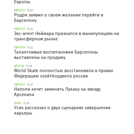
Европы
ЕВРОПА
16:25
Родри заявил о своем желании перейти в
Барселону
ЕВРОПА
14:49
Экс-агент Неймара признался в манипуляциях на
трансферном рынке
ЕВРОПА
14:22
Талантливые воспитанники Барселоны
выставлены на продажу
ДРУГИЕ
13:45
World Skate полностью восстановила в правах
Федерацию скейтбординга россии
ЕВРОПА
13:25
Наполи хочет заменить Лукаку на звезду
Арсенала
БОКС
12:48
Усик рассказал о двух сценариях завершения
карьеры