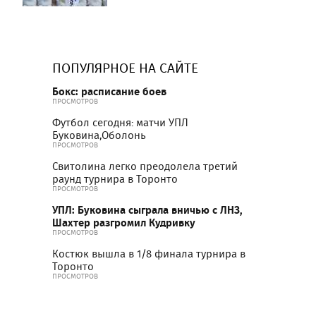
ПОПУЛЯРНОЕ НА САЙТЕ
Бокс: расписание боев
ПРОСМОТРОВ
Футбол сегодня: матчи УПЛ
Буковина,Оболонь
ПРОСМОТРОВ
Свитолина легко преодолела третий
раунд турнира в Торонто
ПРОСМОТРОВ
УПЛ: Буковина сыграла вничью с ЛНЗ,
Шахтер разгромил Кудривку
ПРОСМОТРОВ
Костюк вышла в 1/8 финала турнира в
Торонто
ПРОСМОТРОВ