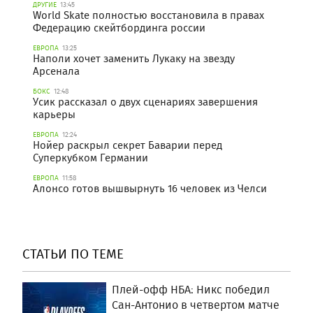
ДРУГИЕ
13:45
World Skate полностью восстановила в правах
Федерацию скейтбординга россии
ЕВРОПА
13:25
Наполи хочет заменить Лукаку на звезду
Арсенала
БОКС
12:48
Усик рассказал о двух сценариях завершения
карьеры
ЕВРОПА
12:24
Нойер раскрыл секрет Баварии перед
Суперкубком Германии
ЕВРОПА
11:58
Алонсо готов вышвырнуть 16 человек из Челси
СТАТЬИ ПО ТЕМЕ
Плей-офф НБА: Никс победил
Сан-Антонио в четвертом матче