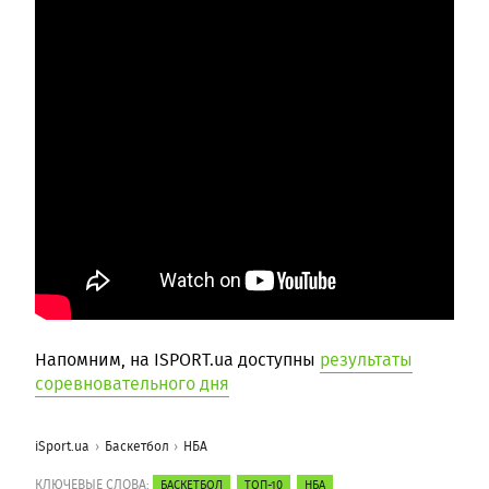
Напомним, на ISPORT.ua доступны
результаты
соревновательного дня
iSport.ua
Баскетбол
НБА
КЛЮЧЕВЫЕ СЛОВА:
БАСКЕТБОЛ
ТОП-10
НБА