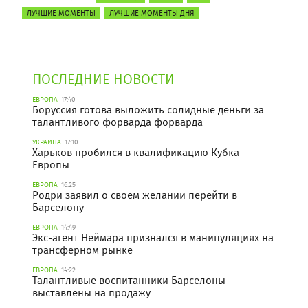
ЛУЧШИЕ МОМЕНТЫ
ЛУЧШИЕ МОМЕНТЫ ДНЯ
ПОСЛЕДНИЕ НОВОСТИ
ЕВРОПА
17:40
Боруссия готова выложить солидные деньги за
талантливого форварда форварда
УКРАИНА
17:10
Харьков пробился в квалификацию Кубка
Европы
ЕВРОПА
16:25
Родри заявил о своем желании перейти в
Барселону
ЕВРОПА
14:49
Экс-агент Неймара признался в манипуляциях на
трансферном рынке
ЕВРОПА
14:22
Талантливые воспитанники Барселоны
выставлены на продажу