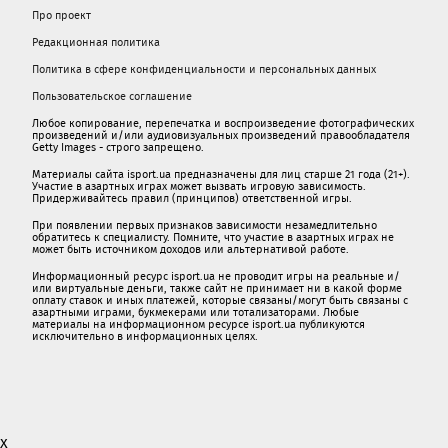
Про проект
Редакционная политика
Политика в сфере конфиденциальности и персональных данных
Пользовательское соглашение
Любое копирование, перепечатка и воспроизведение фотографических
произведений и/или аудиовизуальных произведений правообладателя
Getty Images - строго запрещено.
Материалы сайта isport.ua предназначены для лиц старше 21 года (21+).
Участие в азартных играх может вызвать игровую зависимость.
Придерживайтесь правил (принципов) ответственной игры.
При появлении первых признаков зависимости незамедлительно
обратитесь к специалисту. Помните, что участие в азартных играх не
может быть источником доходов или альтернативой работе.
Информационный ресурс isport.ua не проводит игры на реальные и/
или виртуальные деньги, также сайт не принимает ни в какой форме
oплaту ставок и иных платежей, которые связаны/могут быть связаны c
азартными игрaми, букмекерами или тотализаторами. Любые
материалы на информационном ресурсе isport.ua публикуютcя
исключительно в информационных целях.
x