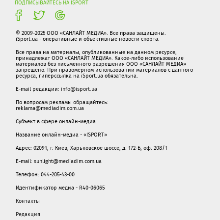
ПОДПИСЫВАЙТЕСЬ НА ISPORT
© 2009-2025 ООО «САНЛАЙТ МЕДИА». Все права защищены.
iSport.ua - оперативные и объективные новости спорта.
Все права на материалы, опубликованные на данном ресурсе,
принадлежат ООО «САНЛАЙТ МЕДИА». Какое-либо использование
материалов без письменного разрешения ООО «САНЛАЙТ МЕДИА»
запрещено. При правомерном использовании материалов с данного
ресурса, гиперссылка на iSport.ua обязательна.
E-mail редакции:
info@isport.ua
По вопросам рекламы обращайтесь:
reklama@mediadim.com.ua
Субъект в сфере онлайн-медиа
Название онлайн-медиа - «ISPORT»
Адрес: 02091, г. Киев, Харьковское шоссе, д. 172-Б, оф. 208/1
E-mail: sunlight@mediadim.com.ua
Телефон: 044-205-43-00
Идентификатор медиа - R40-06065
Контакты
Редакция