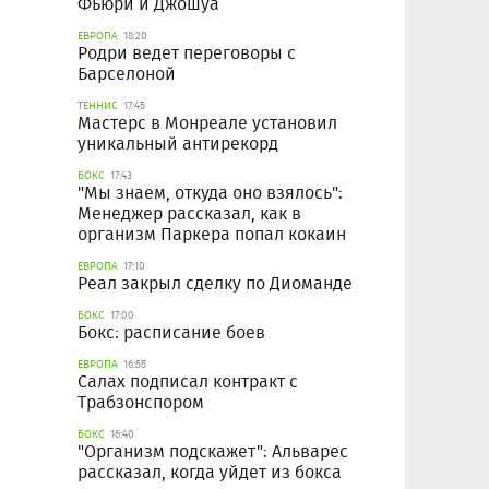
Фьюри и Джошуа
ЕВРОПА
18:20
Родри ведет переговоры с
Барселоной
ТЕННИС
17:45
Мастерс в Монреале установил
уникальный антирекорд
БОКС
17:43
"Мы знаем, откуда оно взялось":
Менеджер рассказал, как в
организм Паркера попал кокаин
ЕВРОПА
17:10
Реал закрыл сделку по Диоманде
БОКС
17:00
Бокс: расписание боев
ЕВРОПА
16:55
Салах подписал контракт с
Трабзонспором
БОКС
16:40
"Организм подскажет": Альварес
рассказал, когда уйдет из бокса