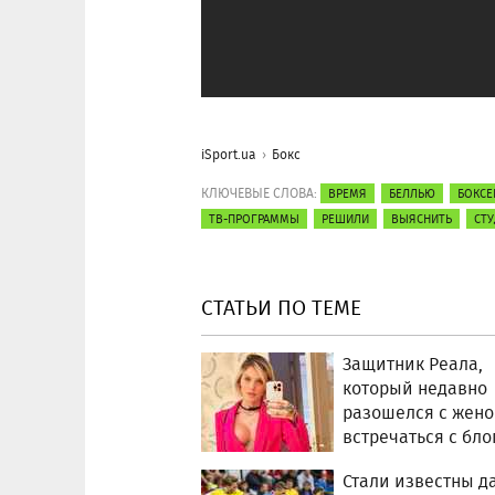
iSport.ua
Бокс
КЛЮЧЕВЫЕ СЛОВА:
ВРЕМЯ
БЕЛЛЬЮ
БОКСЕ
ТВ-ПРОГРАММЫ
РЕШИЛИ
ВЫЯСНИТЬ
СТ
СТАТЬИ ПО ТЕМЕ
Защитник Реала,
который недавно
разошелся с жено
встречаться с бл
Стали известны д