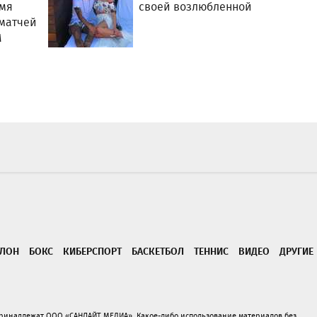
емя
своей возлюбленной
 матчей
М
ТЛОН
БОКС
КИБЕРСПОРТ
БАСКЕТБОЛ
ТЕННИС
ВИДЕО
ДРУГИЕ
принадлежат ООО «САНЛАЙТ МЕДИА». Какое-либо использование материалов без