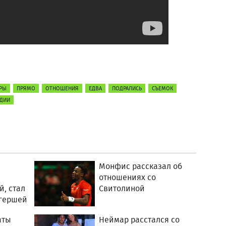
РЫ
ПРЯМО
ОТНОШЕНИЯ
ЕДВА
ПОДРАЛИСЬ
СЪЕМОК
УДИИ
Монфис рассказал об
отношениях со
й, стал
Свитолиной
огершей
аты
Неймар расстался со