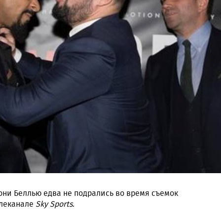
они Беллью едва не подрались во время съемок
елеканале
Sky Sports
.