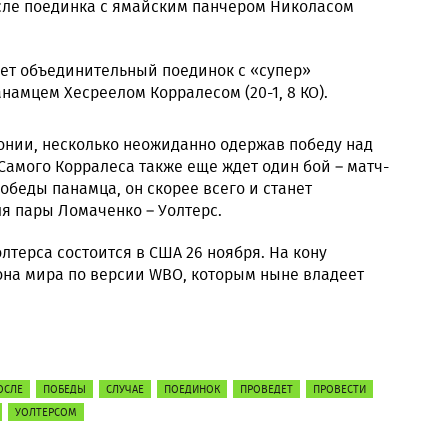
осле поединка с ямайским панчером Николасом
дет объединительный поединок с «супер»
амцем Хесреелом Корралесом (20-1, 8 КО).
понии, несколько неожиданно одержав победу над
амого Корралеса также еще ждет один бой – матч-
обеды панамца, он скорее всего и станет
 пары Ломаченко – Уолтерс.
лтерса состоится в США 26 ноября. На кону
она мира по версии WBO, которым ныне владеет
ОСЛЕ
ПОБЕДЫ
СЛУЧАЕ
ПОЕДИНОК
ПРОВЕДЕТ
ПРОВЕСТИ
УОЛТЕРСОМ