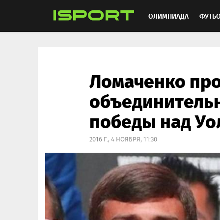
ОЛИМПИАДА
ФУТБ
ХОККЕЙ
ММА
АВ
Ломаченко пр
объединительн
победы над Уо
2016 Г., 4 НОЯБРЯ, 11:30