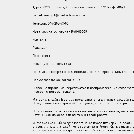
Адрес: 02091, г. Киев, Харьковское шоссе, д. 172-Б, оф. 208/1
E-mail: sunlight@mediadim.com.ua
Телефон: 044-205-43-00
Идентификатор медиа - R40-06065
Контакты
Редакция
Про проект
Редакционная политика
Политика в сфере конфиденциальности и персональных данны
Пользовательское соглашение
Любое копирование, перепечатка и воспроизведение фотограф
Images - строго запрещено.
Материалы сайта isport.ua предназначены для лиц старше 21 год
Придерживайтесь правил (принципов) ответственной игры.
При появлении первых признаков зависимости незамедлительно 
источником доходов или альтернативой работе.
Информационный ресурс isport.ua не проводит игры на реальн
ставок и иных платежей, которые связаны/могут быть связаны
информационном ресурсе isport.ua публикуютcя исключительн