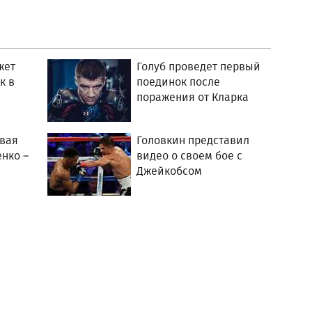
жет
Голуб проведет первый
к в
поединок после
поражения от Кларка
овая
Головкин представил
енко –
видео о своем бое с
Джейкобсом