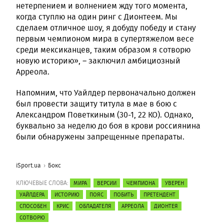
нетерпением и волнением жду того момента,
когда ступлю на один ринг с Дионтеем. Мы
сделаем отличное шоу, я добуду победу и стану
первым чемпионом мира в супертяжелом весе
среди мексиканцев, таким образом я сотворю
новую историю», – заключил амбициозный
Арреола.
Напомним, что Уайлдер первоначально должен
был провести защиту титула в мае в бою с
Александром Поветкиным (30-1, 22 КО). Однако,
буквально за неделю до боя в крови россиянина
были обнаружены запрещенные препараты.
iSport.ua
Бокс
КЛЮЧЕВЫЕ СЛОВА:
МИРА
ВЕРСИИ
ЧЕМПИОНА
УВЕРЕН
УАЙЛДЕРА
ИСТОРИЮ
ПОЯС
ПОБИТЬ
ПРЕТЕНДЕНТ
СПОСОБЕН
КРИС
ОБЛАДАТЕЛЯ
АРРЕОЛА
ДИОНТЕЯ
СОТВОРЮ