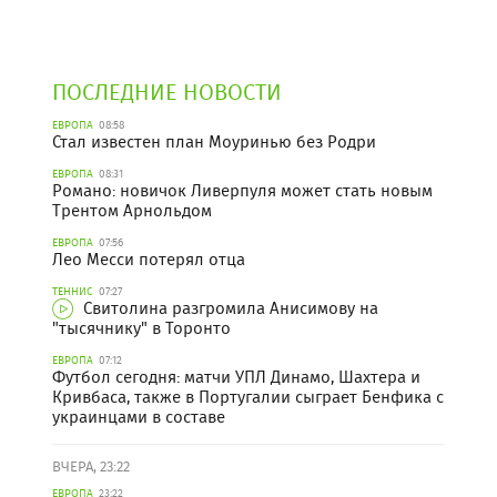
ПОСЛЕДНИЕ НОВОСТИ
ЕВРОПА
08:58
Стал известен план Моуринью без Родри
ЕВРОПА
08:31
Романо: новичок Ливерпуля может стать новым
Трентом Арнольдом
ЕВРОПА
07:56
Лео Месси потерял отца
ТЕННИС
07:27
Свитолина разгромила Анисимову на
"тысячнику" в Торонто
ЕВРОПА
07:12
Футбол сегодня: матчи УПЛ Динамо, Шахтера и
Кривбаса, также в Португалии сыграет Бенфика с
украинцами в составе
ВЧЕРА, 23:22
ЕВРОПА
23:22