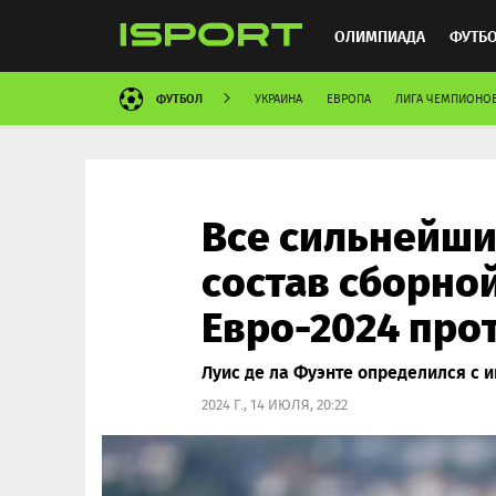
ОЛИМПИАДА
ФУТБ
ФУТБОЛ
УКРАИНА
ЕВРОПА
ЛИГА ЧЕМПИОНО
ХОККЕЙ
ММА
АВ
Все сильнейшие
состав сборно
Евро-2024 про
Луис де ла Фуэнте определился с и
2024 Г., 14 ИЮЛЯ, 20:22