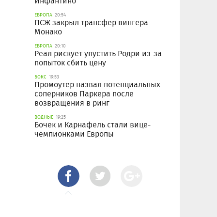
Инфантино
ЕВРОПА
20:54
ПСЖ закрыл трансфер вингера
Монако
ЕВРОПА
20:10
Реал рискует упустить Родри из-за
попыток сбить цену
БОКС
19:53
Промоутер назвал потенциальных
соперников Паркера после
возвращения в ринг
ВОДНЫЕ
19:25
Бочек и Карнафель стали вице-
чемпионками Европы