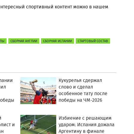
 интересный спортивный контент можно в нашем
ОПЫ
СБОРНАЯ АНГЛИИ
СБОРНАЯ ИСПАНИИ
СТАРТОВЫЙ СОСТАВ
пании
Кукурелья сдержал
нил
слово и сделал
особенное тату после
победы
победы на ЧМ-2026
й
Избиение с решающим
лист и
ударом: Испания дожала
ан
Аргентину в финале