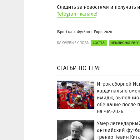
Следить за новостями и получать
Telegram-канале
!
iSport.ua
Футбол
Евро-2028
КЛЮЧЕВЫЕ СЛОВА:
СОСТАВ
ЧЕМПИОНАТ ЕВР
СТАТЬИ ПО ТЕМЕ
Игрок сборной Ис
кардинально сме
имидж, выполнив
обещание после 
на ЧМ-2026
Умер легендарны
английский футбо
тренер Кевин Киг