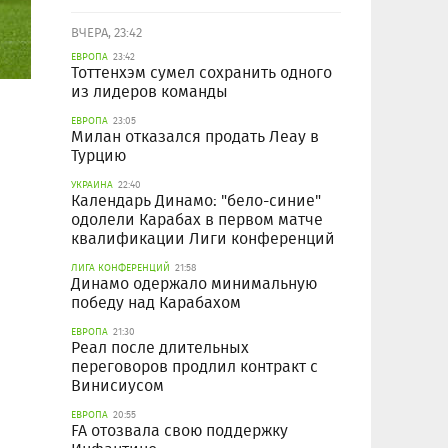
ВЧЕРА, 23:42
ЕВРОПА
23:42
Тоттенхэм сумел сохранить одного
из лидеров команды
ЕВРОПА
23:05
Милан отказался продать Леау в
Турцию
УКРАИНА
22:40
Календарь Динамо: "бело-синие"
одолели Карабах в первом матче
квалификации Лиги конференций
ЛИГА КОНФЕРЕНЦИЙ
21:58
Динамо одержало минимальную
победу над Карабахом
ЕВРОПА
21:30
Реал после длительных
переговоров продлил контракт с
Винисиусом
ЕВРОПА
20:55
FA отозвала свою поддержку