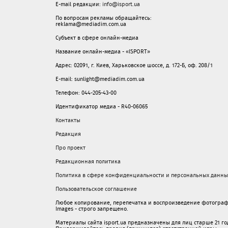
E-mail редакции:
info@isport.ua
По вопросам рекламы обращайтесь:
reklama@mediadim.com.ua
Субъект в сфере онлайн-медиа
Название онлайн-медиа - «ISPORT»
Адрес: 02091, г. Киев, Харьковское шоссе, д. 172-Б, оф. 208/1
E-mail: sunlight@mediadim.com.ua
Телефон: 044-205-43-00
Идентификатор медиа - R40-06065
Контакты
Редакция
Про проект
Редакционная политика
Политика в сфере конфиденциальности и персональных данны
Пользовательское соглашение
Любое копирование, перепечатка и воспроизведение фотограф
Images - строго запрещено.
Материалы сайта isport.ua предназначены для лиц старше 21 год