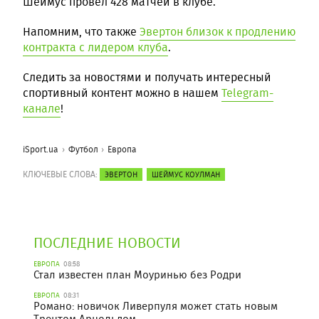
Шеймус провел 428 матчей в клубе.
Напомним, что также
Эвертон близок к продлению
контракта с лидером клуба
.
Следить за новостями и получать интересный
спортивный контент можно в нашем
Telegram-
канале
!
iSport.ua
Футбол
Европа
КЛЮЧЕВЫЕ СЛОВА:
ЭВЕРТОН
ШЕЙМУС КОУЛМАН
ПОСЛЕДНИЕ НОВОСТИ
ЕВРОПА
08:58
Стал известен план Моуринью без Родри
ЕВРОПА
08:31
Романо: новичок Ливерпуля может стать новым