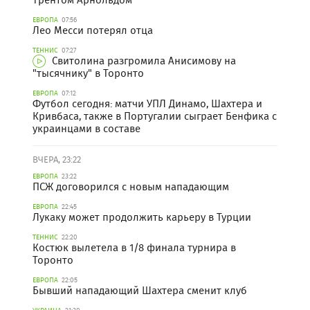
Трентом Арнольдом
ЕВРОПА
07:56
Лео Месси потерял отца
ТЕННИС
07:27
Свитолина разгромила Анисимову на
"тысячнику" в Торонто
ЕВРОПА
07:12
Футбол сегодня: матчи УПЛ Динамо, Шахтера и
Кривбаса, также в Португалии сыграет Бенфика с
украинцами в составе
ВЧЕРА, 23:22
ЕВРОПА
23:22
ПСЖ договорился с новым нападающим
ЕВРОПА
22:45
Лукаку может продолжить карьеру в Турции
ТЕННИС
22:20
Костюк вылетела в 1/8 финала турнира в
Торонто
ЕВРОПА
22:05
Бывший нападающий Шахтера сменит клуб