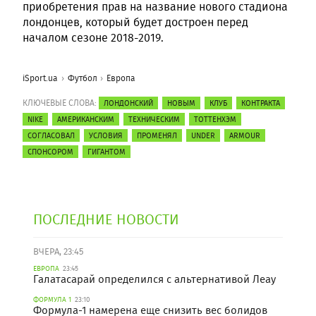
приобретения прав на название нового стадиона
лондонцев, который будет достроен перед
началом сезоне 2018-2019.
iSport.ua
Футбол
Европа
КЛЮЧЕВЫЕ СЛОВА:
ЛОНДОНСКИЙ
НОВЫМ
КЛУБ
КОНТРАКТА
NIKE
АМЕРИКАНСКИМ
ТЕХНИЧЕСКИМ
ТОТТЕНХЭМ
СОГЛАСОВАЛ
УСЛОВИЯ
ПРОМЕНЯЛ
UNDER
ARMOUR
СПОНСОРОМ
ГИГАНТОМ
ПОСЛЕДНИЕ НОВОСТИ
ВЧЕРА, 23:45
ЕВРОПА
23:45
Галатасарай определился с альтернативой Леау
ФОРМУЛА 1
23:10
Формула-1 намерена еще снизить вес болидов