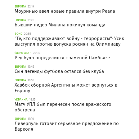
ЕВРОПА
22:14
Моуринью ввел новые правила внутри Реала
ЕВРОПА
21:20
Бывший лидер Милана покинул команду
БОКС
20:55
"Те, кто поддерживают войну - террористы": Усик
выступил против допуска росиян на Олимпиаду
ФОРМУЛА 1
20:30
Ред Булл определился с заменой Ламбьязе
ЕВРОПА
19:45
Сын легенды футбола остался без клуба
ЕВРОПА
18:55
Хавбек сборной Аргентины может вернуться в
Европу
УКРАИНА
18:15
Матч УПЛ был перенесен после вражеского
обстрела
ЕВРОПА
17:40
Ливерпуль готовит серьезное предложение по
Барколя