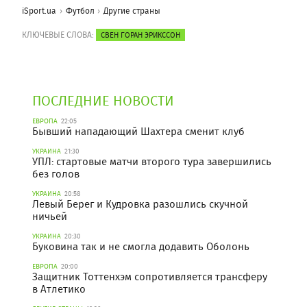
iSport.ua
Футбол
Другие страны
КЛЮЧЕВЫЕ СЛОВА:
СВЕН ГОРАН ЭРИКССОН
ПОСЛЕДНИЕ НОВОСТИ
ЕВРОПА
22:05
Бывший нападающий Шахтера сменит клуб
УКРАИНА
21:30
УПЛ: стартовые матчи второго тура завершились
без голов
УКРАИНА
20:58
Левый Берег и Кудровка разошлись скучной
ничьей
УКРАИНА
20:30
Буковина так и не смогла додавить Оболонь
ЕВРОПА
20:00
Защитник Тоттенхэм сопротивляется трансферу
в Атлетико