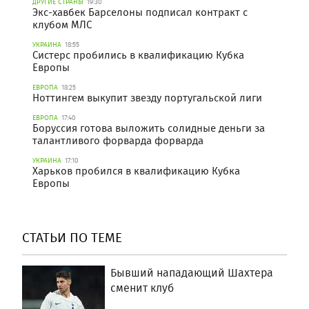
ДРУГИЕ СТРАНЫ
19:30
Экс-хавбек Барселоны подписал контракт с
клубом МЛС
УКРАИНА
18:55
Систерс пробились в квалификацию Кубка
Европы
ЕВРОПА
18:25
Ноттингем выкупит звезду португальской лиги
ЕВРОПА
17:40
Боруссия готова выложить солидные деньги за
талантливого форварда форварда
УКРАИНА
17:10
Харьков пробился в квалификацию Кубка
Европы
СТАТЬИ ПО ТЕМЕ
Бывший нападающий Шахтера
сменит клуб