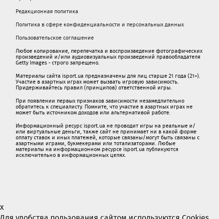
Редакционная политика
Политика в сфере конфиденциальности и персональных данных
Пользовательское соглашение
Любое копирование, перепечатка и воспроизведение фотографических
произведений и/или аудиовизуальных произведений правообладателя
Getty Images - строго запрещено.
Материалы сайта isport.ua предназначены для лиц старше 21 года (21+).
Участие в азартных играх может вызвать игровую зависимость.
Придерживайтесь правил (принципов) ответственной игры.
При появлении первых признаков зависимости незамедлительно
обратитесь к специалисту. Помните, что участие в азартных играх не
может быть источником доходов или альтернативой работе.
Информационный ресурс isport.ua не проводит игры на реальные и/
или виртуальные деньги, также сайт не принимает ни в какой форме
oплaту ставок и иных платежей, которые связаны/могут быть связаны c
азартными игрaми, букмекерами или тотализаторами. Любые
материалы на информационном ресурсе isport.ua публикуютcя
исключительно в информационных целях.
x
Для удобства пользования сайтом используются Cookies.