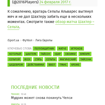
(@2016Players)
24 февраля 2017 г.
К сожалению, вратарь Сельты Альварес вытянул
мяч и не дал Шахтеру забить еще в нескольких
моментах. Смотрите также
обзор матча Шахтер –
Сельта
.
iSport.ua
Футбол
Лига Европы
КЛЮЧЕВЫЕ СЛОВА:
ПОЛУЗАЩИТНИК
МАТЧЕ
ИГРОКОВ
КОТОРЫЙ
ШАХТЕРА
ТАЙСОН
УДАР
СВОИМИ
ВРАТАРЯ
СЕЛЬТОЙ
ВСЕХ
СТАТЬ
СЕЛЬТЫ
МАГИЧЕСКИЙ
ТАЙСОНА
ШЕДЕВРОМ
ДЕЙСТВИЯМИ
ВВЕЛ
ТРАНС
КРОМЕ
ПОСЛЕДНИЕ НОВОСТИ
ТЕННИС
10:48
Мудрик может снова покинуть Челси
ЕВРОПА
10:25