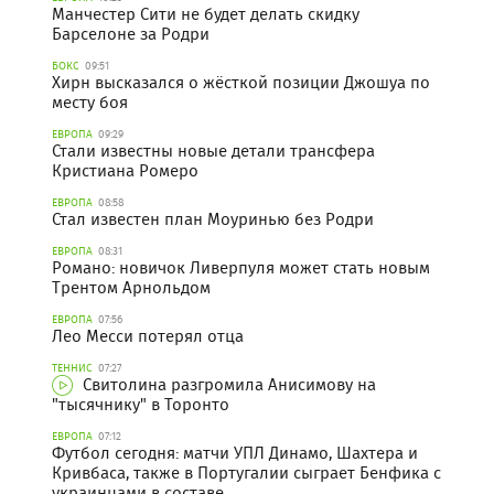
Манчестер Сити не будет делать скидку
Барселоне за Родри
БОКС
09:51
Хирн высказался о жёсткой позиции Джошуа по
месту боя
ЕВРОПА
09:29
Стали известны новые детали трансфера
Кристиана Ромеро
ЕВРОПА
08:58
Стал известен план Моуринью без Родри
ЕВРОПА
08:31
Романо: новичок Ливерпуля может стать новым
Трентом Арнольдом
ЕВРОПА
07:56
Лео Месси потерял отца
ТЕННИС
07:27
Свитолина разгромила Анисимову на
"тысячнику" в Торонто
ЕВРОПА
07:12
Футбол сегодня: матчи УПЛ Динамо, Шахтера и
Кривбаса, также в Португалии сыграет Бенфика с
украинцами в составе