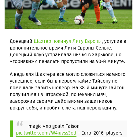
Донецкий
Шахтер покинул Лигу Европы
, уступив в
дополнительное время Лиги Европы Сельте.
Донецкий клуб устраивала ничья в Харькове, но
«горняки» с пенальти пропустили на 90-й минуте.
А ведь для Шахтера все могло сложиться намного
успешнее, если бы в первом тайме Тайсону не
помешали забить шедевр. На 38-й минуте Тайсон
получил мяч в штрафной, почеканил мяч,
заворожив своими действиями защитников
вокруг себя, и пробил с лета под перекладину.
magic «no goal» Taison
pic.twitter.com/W4iuvss3od
– Euro_2016_players