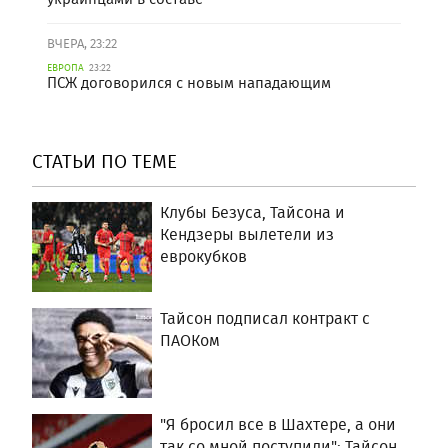
ВЧЕРА, 23:22
ЕВРОПА
23:22
ПСЖ договорился с новым нападающим
СТАТЬИ ПО ТЕМЕ
Клубы Безуса, Тайсона и
Кендзеры вылетели из
еврокубков
Тайсон подписал контракт с
ПАОКом
"Я бросил все в Шахтере, а они
так со мной поступили": Тайсон