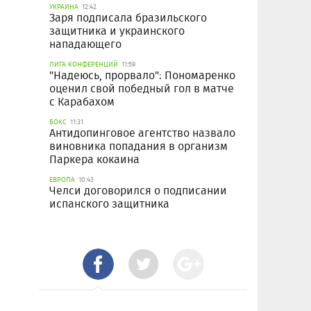
УКРАИНА
12:42
Заря подписала бразильского
защитника и украинского
нападающего
ЛИГА КОНФЕРЕНЦИЙ
11:59
"Надеюсь, прорвало": Пономаренко
оценил свой победный гол в матче
с Карабахом
БОКС
11:31
Антидопинговое агентство назвало
виновника попадания в организм
Паркера кокаина
ЕВРОПА
10:43
Челси договорился о подписании
испанского защитника