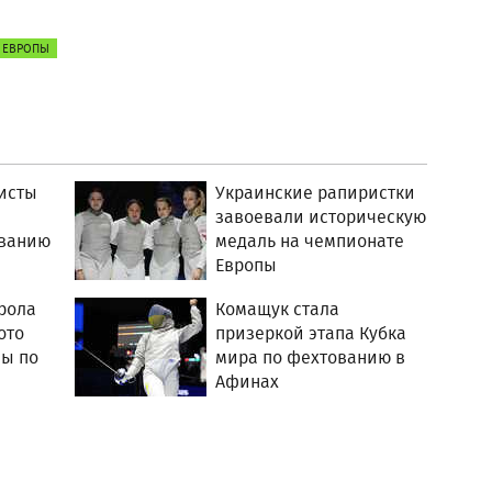
 ЕВРОПЫ
исты
Украинские рапиристки
завоевали историческую
ованию
медаль на чемпионате
Европы
рола
Комащук стала
ото
призеркой этапа Кубка
пы по
мира по фехтованию в
Афинах