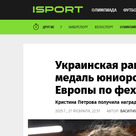
ОЛИМПИАДА
ФУТБ
ДРУГИЕ
ОЛИМПИЙ
КИБЕРСПОРТ
ВЕЛОСПОРТ
ХОККЕЙ
ММА
АВ
Украинская ра
медаль юниорс
Европы по фе
Кристина Петрова получила наград
2025 Г., 27 ФЕВРАЛЯ, 22:57 АВТОР:
ВАСИЛИ