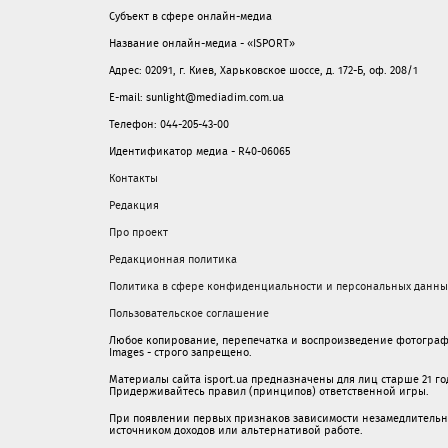
Субъект в сфере онлайн-медиа
Название онлайн-медиа - «ISPORT»
Адрес: 02091, г. Киев, Харьковское шоссе, д. 172-Б, оф. 208/1
E-mail: sunlight@mediadim.com.ua
Телефон: 044-205-43-00
Идентификатор медиа - R40-06065
Контакты
Редакция
Про проект
Редакционная политика
Политика в сфере конфиденциальности и персональных данны
Пользовательское соглашение
Любое копирование, перепечатка и воспроизведение фотограф
Images - строго запрещено.
Материалы сайта isport.ua предназначены для лиц старше 21 год
Придерживайтесь правил (принципов) ответственной игры.
При появлении первых признаков зависимости незамедлительно 
источником доходов или альтернативой работе.