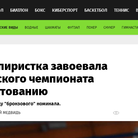
ОЛ
БИАТЛОН
БОКС
КИБЕРСПОРТ
БАСКЕТБОЛ
ТЕННИС
СКИЕ ВИДЫ
ВОДНЫЕ
ШАХМАТЫ
ФУТЗАЛ
ПОКЕР
СНУКЕР
ГИМНАСТИ
ТОСПОРТ
пиристка завоевала
кого чемпионата
хтованию
у "бронзового" номинала.
Й МЕДВИДЬ