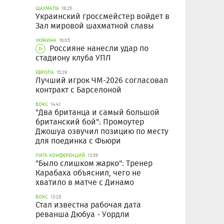
ШАХМАТЫ
16:25
Украинский гроссмейстер войдет в
Зал мировой шахматной славы
УКРАИНА
16:05
Россияне нанесли удар по
стадиону клуба УПЛ
ЕВРОПА
15:29
Лучший игрок ЧМ-2026 согласовал
контракт с Барселоной
БОКС
14:41
"Два британца и самый большой
британский бой": Промоутер
Джошуа озвучил позицию по месту
для поединка с Фьюри
ЛИГА КОНФЕРЕНЦИЙ
13:59
"Было слишком жарко": Тренер
Карабаха объяснил, чего не
хватило в матче с Динамо
БОКС
13:28
Стал известна рабочая дата
реванша Дюбуа - Уордли