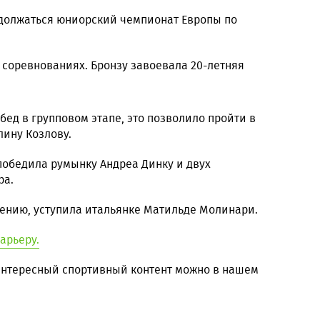
одолжаться юниорский чемпионат Европы по
 соревнованиях. Бронзу завоевала 20-летняя
бед в групповом этапе, это позволило пройти в
лину Козлову.
победила румынку Андреа Динку и двух
ра.
лению, уступила итальянке Матильде Молинари.
арьеру.
 интересный спортивный контент можно в нашем