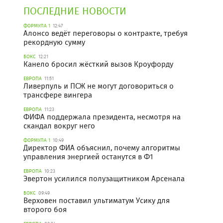
ПОСЛЕДНИЕ НОВОСТИ
ФОРМУЛА 1
12:47
Алонсо ведёт переговоры о контракте, требуя
рекордную сумму
БОКС
12:21
Канело бросил жёсткий вызов Кроуфорду
ЕВРОПА
11:51
Ливерпуль и ПСЖ не могут договориться о
трансфере вингера
ЕВРОПА
11:23
ФИФА поддержала президента, несмотря на
скандал вокруг него
ФОРМУЛА 1
10:49
Директор ФИА объяснил, почему алгоритмы
управления энергией останутся в Ф1
ЕВРОПА
10:23
Эвертон усилился полузащитником Арсенала
БОКС
09:49
Верховен поставил ультиматум Усику для
второго боя