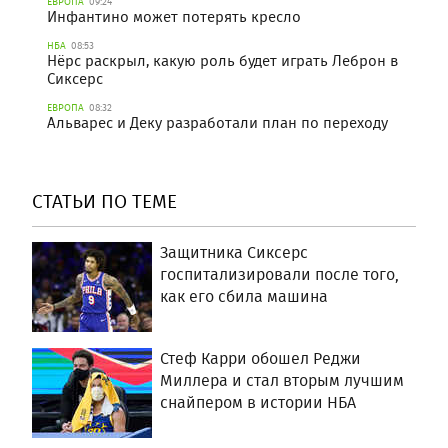
ЕВРОПА
09:24
Инфантино может потерять кресло
НБА
08:53
Нёрс раскрыл, какую роль будет играть Леброн в
Сиксерс
ЕВРОПА
08:32
Альварес и Деку разработали план по переходу
СТАТЬИ ПО ТЕМЕ
Защитника Сиксерс
госпитализировали после того,
как его сбила машина
Стеф Карри обошел Реджи
Миллера и стал вторым лучшим
снайпером в истории НБА