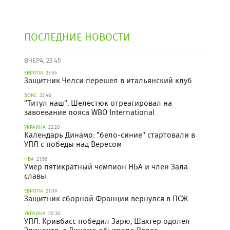
ПОСЛЕДНИЕ НОВОСТИ
ВЧЕРА, 23:45
ЕВРОПА
23:45
Защитник Челси перешел в итальянский клуб
БОКС
22:48
"Титул наш": Шелестюк отреагировал на
завоевание пояса WBO International
УКРАИНА
22:20
Календарь Динамо: "бело-синие" стартовали в
УПЛ с победы над Вересом
НБА
21:58
Умер пятикратный чемпион НБА и член Зала
славы
ЕВРОПА
21:09
Защитник сборной Франции вернулся в ПСЖ
УКРАИНА
20:30
УПЛ: Кривбасс победил Зарю, Шахтер одолел