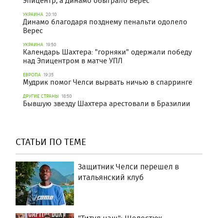
Эпицентр, а Динамо обыграло Верес
УКРАИНА
20:10
Динамо благодаря позднему пенальти одолело
Верес
УКРАИНА
19:50
Календарь Шахтера: "горняки" одержали победу
над Эпицентром в матче УПЛ
ЕВРОПА
19:35
Мудрик помог Челси вырвать ничью в спарринге
ДРУГИЕ СТРАНЫ
18:50
Бывшую звезду Шахтера арестовали в Бразилии
СТАТЬИ ПО ТЕМЕ
Защитник Челси перешел в
итальянский клуб