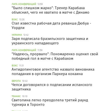
ЛИГА КОНФЕРЕНЦИЙ
13:59
"Было слишком жарко": Тренер Карабаха
объяснил, чего не хватило в матче с Динамо
БОКС
13:28
Стал известна рабочая дата реванша Дюбуа -
Уордли
УКРАИНА
12:42
Заря подписала бразильского защитника и
украинского нападающего
ЛИГА КОНФЕРЕНЦИЙ
11:59
"Надеюсь, прорвало": Пономаренко оценил свой
победный гол в матче с Карабахом
БОКС
11:31
Антидопинговое агентство назвало виновника
попадания в организм Паркера кокаина
ЕВРОПА
10:43
Челси договорился о подписании испанского
защитника
ТЕННИС
10:10
Свитолина легко преодолела третий раунд
турнира в Торонто