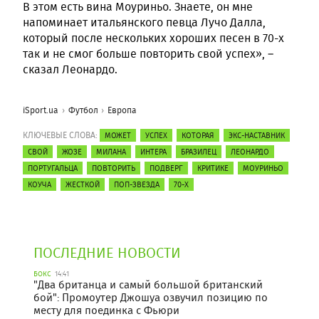
В этом есть вина Моуриньо. Знаете, он мне
напоминает итальянского певца Лучо Далла,
который после нескольких хороших песен в 70-х
так и не смог больше повторить свой успех», –
сказал Леонардо.
iSport.ua
Футбол
Европа
КЛЮЧЕВЫЕ СЛОВА:
МОЖЕТ
УСПЕХ
КОТОРАЯ
ЭКС-НАСТАВНИК
СВОЙ
ЖОЗЕ
МИЛАНА
ИНТЕРА
БРАЗИЛЕЦ
ЛЕОНАРДО
ПОРТУГАЛЬЦА
ПОВТОРИТЬ
ПОДВЕРГ
КРИТИКЕ
МОУРИНЬО
КОУЧА
ЖЕСТКОЙ
ПОП-ЗВЕЗДА
70-Х
ПОСЛЕДНИЕ НОВОСТИ
БОКС
14:41
"Два британца и самый большой британский
бой": Промоутер Джошуа озвучил позицию по
месту для поединка с Фьюри