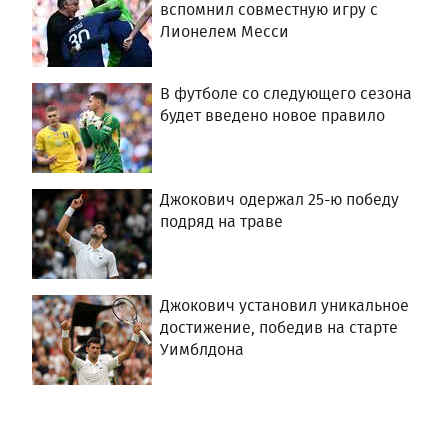
вспомнил совместную игру с
Лионелем Месси
В футболе со следующего сезона
будет введено новое правило
Джокович одержал 25-ю победу
подряд на траве
Джокович установил уникальное
достижение, победив на старте
Уимблдона