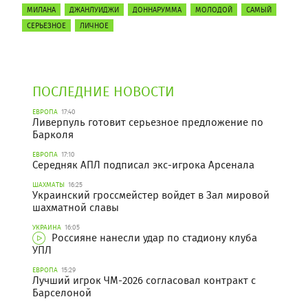
МИЛАНА
ДЖАНЛУИДЖИ
ДОННАРУММА
МОЛОДОЙ
САМЫЙ
СЕРЬЕЗНОЕ
ЛИЧНОЕ
ПОСЛЕДНИЕ НОВОСТИ
ЕВРОПА
17:40
Ливерпуль готовит серьезное предложение по
Барколя
ЕВРОПА
17:10
Середняк АПЛ подписал экс-игрока Арсенала
ШАХМАТЫ
16:25
Украинский гроссмейстер войдет в Зал мировой
шахматной славы
УКРАИНА
16:05
Россияне нанесли удар по стадиону клуба
УПЛ
ЕВРОПА
15:29
Лучший игрок ЧМ-2026 согласовал контракт с
Барселоной