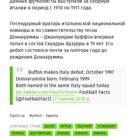
Данные футболисты выступали за сборную
Италии в период с 1910 по 1911 года.
Легендарный вратарь итальянской национальной
команды и по совместительству теска
Доннаруммы – Джанлуиджи Буффон впервые
попал в состав Скуадры Адзурры в 19 лет. Его
дебют состоялся почти за полтора года до
рождения Доннаруммы.
Buffon makes Italy debut: October 1997
Donnarumma born: February 1999
Both named in the same Italy squad today
pic.twitter.com/O447SrTosU
– Football Facts
(@FootbalIFact)
27 серпня 2016 р.
iSport.ua
Футбол
Европа
КЛЮЧЕВЫЕ СЛОВА:
БОЛЕЕ
ИГРОК
СБОРНОЙ
УСТАНОВИЛ
ПЕРВОЕ
ДОСТИЖЕНИЕ
ИТАЛИИ
КАРЬЕРЕ
ВРАТАРЬ