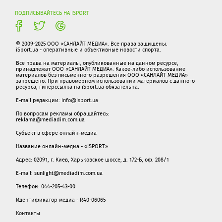
ПОДПИСЫВАЙТЕСЬ НА ISPORT
© 2009-2025 ООО «САНЛАЙТ МЕДИА». Все права защищены.
iSport.ua - оперативные и объективные новости спорта.
Все права на материалы, опубликованные на данном ресурсе,
принадлежат ООО «САНЛАЙТ МЕДИА». Какое-либо использование
материалов без письменного разрешения ООО «САНЛАЙТ МЕДИА»
запрещено. При правомерном использовании материалов с данного
ресурса, гиперссылка на iSport.ua обязательна.
E-mail редакции:
info@isport.ua
По вопросам рекламы обращайтесь:
reklama@mediadim.com.ua
Субъект в сфере онлайн-медиа
Название онлайн-медиа - «ISPORT»
Адрес: 02091, г. Киев, Харьковское шоссе, д. 172-Б, оф. 208/1
E-mail: sunlight@mediadim.com.ua
Телефон: 044-205-43-00
Идентификатор медиа - R40-06065
Контакты