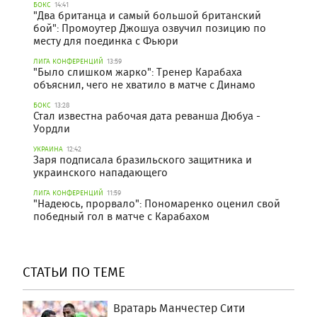
БОКС
14:41
"Два британца и самый большой британский
бой": Промоутер Джошуа озвучил позицию по
месту для поединка с Фьюри
ЛИГА КОНФЕРЕНЦИЙ
13:59
"Было слишком жарко": Тренер Карабаха
объяснил, чего не хватило в матче с Динамо
БОКС
13:28
Стал известна рабочая дата реванша Дюбуа -
Уордли
УКРАИНА
12:42
Заря подписала бразильского защитника и
украинского нападающего
ЛИГА КОНФЕРЕНЦИЙ
11:59
"Надеюсь, прорвало": Пономаренко оценил свой
победный гол в матче с Карабахом
СТАТЬИ ПО ТЕМЕ
Вратарь Манчестер Сити