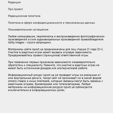
Редакция
Про проект
Редакционная политика
Политика в сфере конфиденциальности и персональных данных
Пользовательское соглашение
Любое копирование, перепечатка и воспроизведение фотографических
произведений и/или аудиовизуальных произведений правообладателя
Getty Images - строго запрещено.
Материалы сайта isport.ua предназначены для лиц старше 21 года (21+).
Участие в азартных играх может вызвать игровую зависимость.
Придерживайтесь правил (принципов) ответственной игры.
При появлении первых признаков зависимости незамедлительно
обратитесь к специалисту. Помните, что участие в азартных играх не
может быть источником доходов или альтернативой работе.
Информационный ресурс isport.ua не проводит игры на реальные и/
или виртуальные деньги, также сайт не принимает ни в какой форме
oплaту ставок и иных платежей, которые связаны/могут быть связаны c
азартными игрaми, букмекерами или тотализаторами. Любые
материалы на информационном ресурсе isport.ua публикуютcя
исключительно в информационных целях.