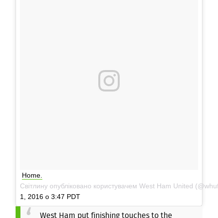
Home.
Світлину опубліковано користувачем West Ham United (@whufc_
1, 2016 о 3:47 PDT
West Ham put finishing touches to the