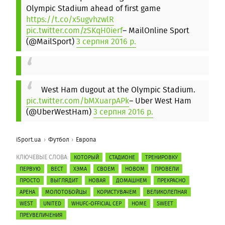
Olympic Stadium ahead of first game
https://t.co/x5ugvhzwlR
pic.twitter.com/zSKqH0ierf
– MailOnline Sport
(@MailSport)
3 серпня 2016 р.
West Ham dugout at the Olympic Stadium.
pic.twitter.com/bMXuarpAPk
– Uber West Ham
(@UberWestHam)
3 серпня 2016 р.
iSport.ua
Футбол
Европа
КЛЮЧЕВЫЕ СЛОВА:
КОТОРЫЙ
СТАДИОНЕ
ТРЕНИРОВКУ
ПЕРВУЮ
ВЕСТ
ХЭМА
СВОЕМ
НОВОМ
ПРОВЕЛИ
ПРОСТО
ВЫГЛЯДИТ
НОВАЯ
ДОМАШНЕМ
ПРЕКРАСНО
АРЕНА
МОЛОТОБОЙЦЫ
КОРИСТУВАЧЕМ
ВЕЛИКОЛЕПНАЯ
WEST
UNITED
WHUFC-OFFICIAL СЕР
HOME
SWEET
ПРЕУВЕЛИЧЕНИЯ