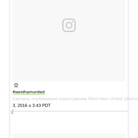
😊
#westhamunited
Світлину опубліковано користувачем West Ham United (@whufc_
3, 2016 о 3:43 PDT