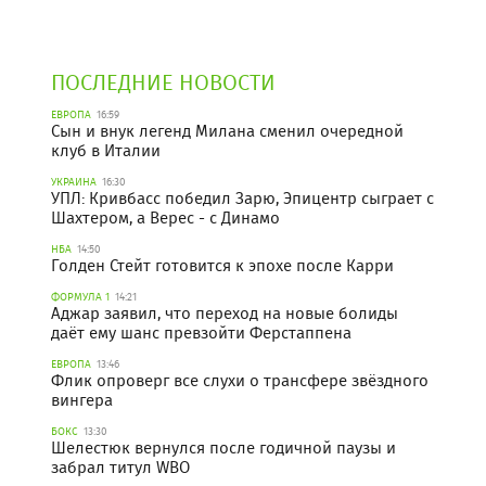
ПОСЛЕДНИЕ НОВОСТИ
ЕВРОПА
16:59
Сын и внук легенд Милана сменил очередной
клуб в Италии
УКРАИНА
16:30
УПЛ: Кривбасс победил Зарю, Эпицентр сыграет с
Шахтером, а Верес - с Динамо
НБА
14:50
Голден Стейт готовится к эпохе после Карри
ФОРМУЛА 1
14:21
Аджар заявил, что переход на новые болиды
даёт ему шанс превзойти Ферстаппена
ЕВРОПА
13:46
Флик опроверг все слухи о трансфере звёздного
вингера
БОКС
13:30
Шелестюк вернулся после годичной паузы и
забрал титул WBO