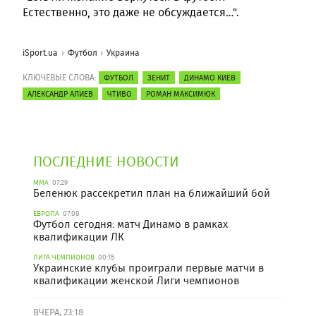
Естественно, это даже не обсуждается…".
iSport.ua
Футбол
Украина
КЛЮЧЕВЫЕ СЛОВА:
ФУТБОЛ
ЗЕНИТ
ДИНАМО КИЕВ
АЛЕКСАНДР АЛИЕВ
ЧТИВО
РОМАН МАКСИМЮК
ПОСЛЕДНИЕ НОВОСТИ
ММА
07:29
Беленюк рассекретил план на ближайший бой
ЕВРОПА
07:08
Футбол сегодня: матч Динамо в рамках
квалификации ЛК
ЛИГА ЧЕМПИОНОВ
00:15
Украинские клубы проиграли первые матчи в
квалификации женской Лиги чемпионов
ВЧЕРА, 23:18