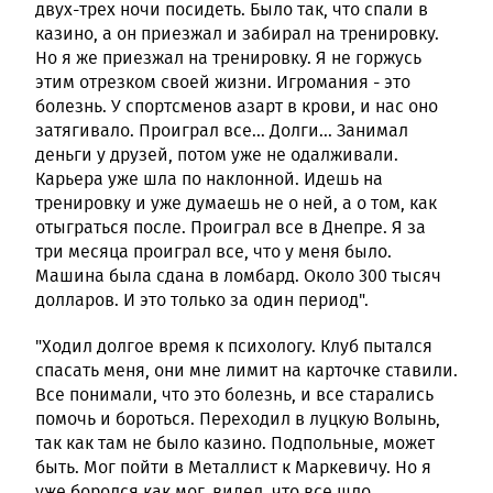
двух-трех ночи посидеть. Было так, что спали в
казино, а он приезжал и забирал на тренировку.
Но я же приезжал на тренировку. Я не горжусь
этим отрезком своей жизни. Игромания - это
болезнь. У спортсменов азарт в крови, и нас оно
затягивало. Проиграл все... Долги... Занимал
деньги у друзей, потом уже не одалживали.
Карьера уже шла по наклонной. Идешь на
тренировку и уже думаешь не о ней, а о том, как
отыграться после. Проиграл все в Днепре. Я за
три месяца проиграл все, что у меня было.
Машина была сдана в ломбард. Около 300 тысяч
долларов. И это только за один период".
"Ходил долгое время к психологу. Клуб пытался
спасать меня, они мне лимит на карточке ставили.
Все понимали, что это болезнь, и все старались
помочь и бороться. Переходил в луцкую Волынь,
так как там не было казино. Подпольные, может
быть. Мог пойти в Металлист к Маркевичу. Но я
уже боролся как мог, видел, что все шло