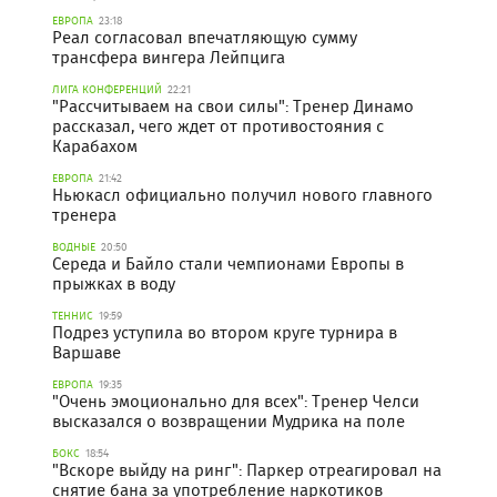
ЕВРОПА
23:18
Реал согласовал впечатляющую сумму
трансфера вингера Лейпцига
ЛИГА КОНФЕРЕНЦИЙ
22:21
"Рассчитываем на свои силы": Тренер Динамо
рассказал, чего ждет от противостояния с
Карабахом
ЕВРОПА
21:42
Ньюкасл официально получил нового главного
тренера
ВОДНЫЕ
20:50
Середа и Байло стали чемпионами Европы в
прыжках в воду
ТЕННИС
19:59
Подрез уступила во втором круге турнира в
Варшаве
ЕВРОПА
19:35
"Очень эмоционально для всех": Тренер Челси
высказался о возвращении Мудрика на поле
БОКС
18:54
"Вскоре выйду на ринг": Паркер отреагировал на
снятие бана за употребление наркотиков