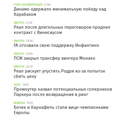
ЛИГА КОНФЕРЕНЦИЙ
21:58
Динамо одержало минимальную победу над
Карабахом
ЕВРОПА
21:30
Реал после длительных переговоров продлил
контракт с Винисиусом
ЕВРОПА
20:55
FA отозвала свою поддержку Инфантино
ЕВРОПА
20:54
ПСЖ закрыл трансфер вингера Монако
ЕВРОПА
20:10
Реал рискует упустить Родри из-за попыток
сбить цену
БОКС
19:53
Промоутер назвал потенциальных соперников
Паркера после возвращения в ринг
ВОДНЫЕ
19:25
Бочек и Карнафель стали вице-чемпионками
Европы