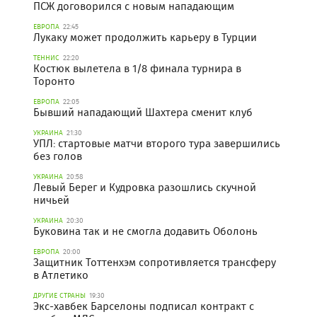
ПСЖ договорился с новым нападающим
ЕВРОПА
22:45
Лукаку может продолжить карьеру в Турции
ТЕННИС
22:20
Костюк вылетела в 1/8 финала турнира в
Торонто
ЕВРОПА
22:05
Бывший нападающий Шахтера сменит клуб
УКРАИНА
21:30
УПЛ: стартовые матчи второго тура завершились
без голов
УКРАИНА
20:58
Левый Берег и Кудровка разошлись скучной
ничьей
УКРАИНА
20:30
Буковина так и не смогла додавить Оболонь
ЕВРОПА
20:00
Защитник Тоттенхэм сопротивляется трансферу
в Атлетико
ДРУГИЕ СТРАНЫ
19:30
Экс-хавбек Барселоны подписал контракт с