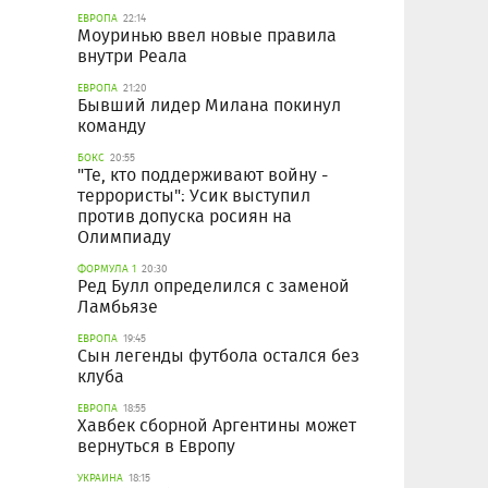
ЕВРОПА
22:14
Моуринью ввел новые правила
внутри Реала
ЕВРОПА
21:20
Бывший лидер Милана покинул
команду
БОКС
20:55
"Те, кто поддерживают войну -
террористы": Усик выступил
против допуска росиян на
Олимпиаду
ФОРМУЛА 1
20:30
Ред Булл определился с заменой
Ламбьязе
ЕВРОПА
19:45
Сын легенды футбола остался без
клуба
ЕВРОПА
18:55
Хавбек сборной Аргентины может
вернуться в Европу
УКРАИНА
18:15