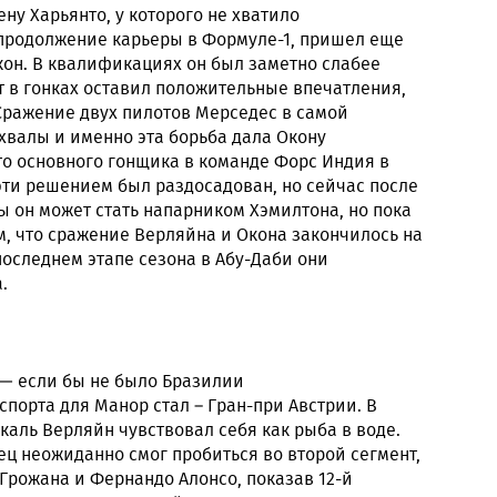
ну Харьянто, у которого не хватило
продолжение карьеры в Формуле-1, пришел еще
кон. В квалификациях он был заметно слабее
от в гонках оставил положительные впечатления,
Сражение двух пилотов Мерседес в самой
хвалы и именно эта борьба дала Окону
то основного гонщика в команде Форс Индия в
эти решением был раздосадован, но сейчас после
ы он может стать напарником Хэмилтона, но пока
им, что сражение Верляйна и Окона закончилось на
последнем этапе сезона в Абу-Даби они
.
порта для Манор стал – Гран-при Австрии. В
аль Верляйн чувствовал себя как рыба в воде.
ц неожиданно смог пробиться во второй сегмент,
Грожана и Фернандо Алонсо, показав 12-й