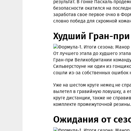
результат. В гонке Паскаль проде
безопасности окатился на последн
заработав свое первое очко в Форм
словно победа для скромной кома
Худший Гран-при
От лучшего этапа до худшего этап
Гран-при Великобритании команду
Сильверстоуне ни один из гонщик
сошли из-за собственных ошибок н
Уже на шестом круге немец не спр
вылетел в гравийную ловушку, а ег
круге дистанции, также не справ
комплекте промежуточной резины
Ожидания от сез