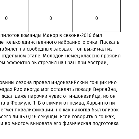
0
0
0
 пилотов команды Манор в сезоне-2016 был
не только единственного набранного очка. Паскаль
стабилен на свободных заездах – он выжимал из
 отдельном этапе. Молодой немец классно проявил
атем эффектно выстрелил на Гран-при Австрии,
ловины сезона провел индонезийский гонщик Рио
здах Рио иногда мог оставлять позади Верляйна,
 ждал даже парочки чудес от индонезийца, но он
та в Формуле-1. В отличии от немца, Харьянто ни
 сегмент квалификации, но как никогда был близок
всего лишь 0,116 секунды. Если говорить о гонках,
 и во многом виновата его физическая подготовка