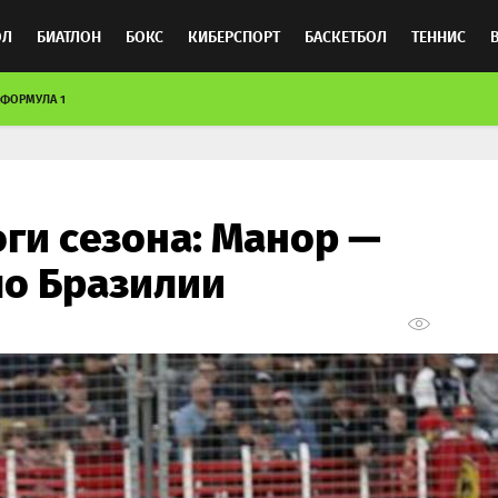
ОЛ
БИАТЛОН
БОКС
КИБЕРСПОРТ
БАСКЕТБОЛ
ТЕННИС
ФОРМУЛА 1
ТОСПОРТ
оги сезона: Манор —
ло Бразилии