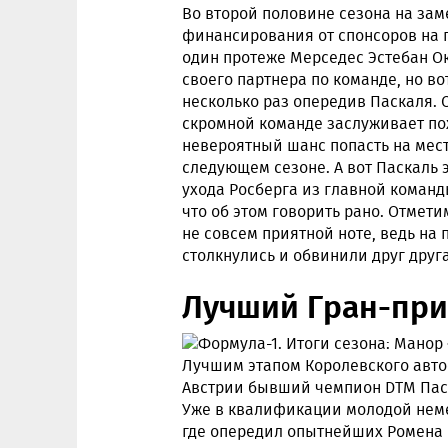
Во второй половине сезона на заме
финансирования от спонсоров на 
один протеже Мерседес Эстебан О
своего партнера по команде, но в
несколько раз опередив Паскаля. 
скромной команде заслуживает по
невероятный шанс попасть на мес
следующем сезоне. А вот Паскаль 
ухода Росберга из главной команд
что об этом говорить рано. Отмет
не совсем приятной ноте, ведь на 
столкнулись и обвинили друг друга
Лучший Гран-при
Лучшим этапом Королевского автос
Австрии бывший чемпион DTM Паск
Уже в квалификации молодой неме
где опередил опытнейших Ромена 