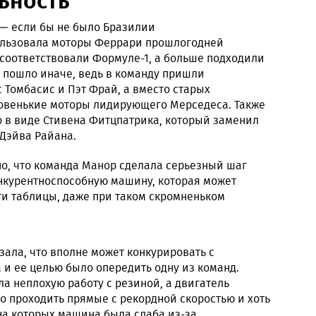
ользовала моторы Феррари прошлогодней
 соответствовали Формуле-1, а больше подходили
 пошло иначе, ведь в команду пришли
Томбасис и Пэт Фрай, а вместо старых
овенькие моторы лидирующего Мерседеса. Также
о в виде Стивена Фитцпатрика, который заменил
Дэйва Райана.
но, что команда Манор сделала серьезный шаг
нкурентноспособную машину, которая может
ти таблицы, даже при таком скромненьком
зала, что вполне может конкурировать с
и ее целью было опередить одну из команд.
 неплохую работу с резиной, а двигатель
о проходить прямые с рекордной скоростью и хоть
на которых машина была слаба из-за