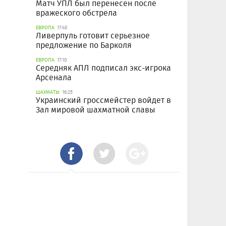
Матч УПЛ был перенесен после
вражеского обстрела
ЕВРОПА
17:40
Ливерпуль готовит серьезное
предложение по Барколя
ЕВРОПА
17:10
Середняк АПЛ подписал экс-игрока
Арсенала
ШАХМАТЫ
16:25
Украинский гроссмейстер войдет в
Зал мировой шахматной славы