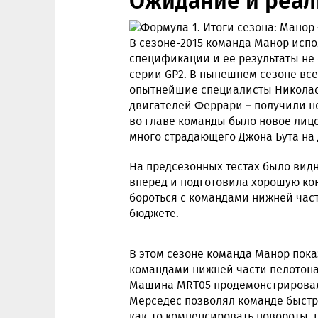
В сезоне-2015 команда Манор исп
спецификации и ее результаты не
серии GP2. В нынешнем сезоне все
опытнейшие специалисты Николас 
двигателей Феррари – получили н
во главе команды было новое лиц
много страдающего Джона Бута на 
На предсезонных тестах было вид
вперед и подготовила хорошую ко
бороться с командами нижней час
бюджете.
В этом сезоне команда Манор пока
командами нижней части пелотона 
Машина MRT05 продемонстрировала
Мерседес позволял команде быстр
как-то компенсировать повороты, 