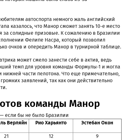
любителям автоспорта немного жаль английский
тапа казалось, что Манор сможет занять 10-е место
ся за солидные призовые. К сожалению в Бразилии
исполнении Фелипе Насра, который позволил
ько очков и опередить Манор в турнирной таблице.
атрика может смело занести себе в актив, ведь
ший темп для уровня команды Формулы-1 и могла
и нижней части пелотона. Что еще примечательно,
громких заявлений, так как они действительно
ти.
лотов команды Манор
ль Верляйн
Рио Харьянто
Эстебан Окон
21
12
9