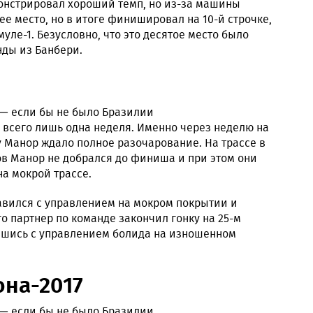
монстрировал хороший темп, но из-за машины
ее место, но в итоге финишировал на 10-й строчке,
уле-1. Безусловно, что это десятое место было
нды из Банбери.
а всего лишь одна неделя. Именно через неделю на
 Манор ждало полное разочарование. На трассе в
ов Манор не добрался до финиша и при этом они
а мокрой трассе.
авился с управлением на мокром покрытии и
о партнер по команде закончил гонку на 25-м
ившись с управлением болида на изношенном
.
она-2017