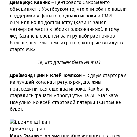
ДеМаркус Казинс
– центрового Сакраменто
объединяет с Уэстбруком то, что они оба не нашли
поддержки у фанатов, однако игроки и СМИ
оценили их по достоинству (Казинс занял
четвертое место в обоих голосованиях). К тому
же, Казинс в среднем за игру набирает очков
больше, нежели семь игроков, которые выйдут в
старте МВЗ
Те, кто должен быть на МВЗ
Дреймонд Грин
Клей Томпсон
и
– к двум стартерам
из лучшей команды регулярки, должны
присоединиться еще два игрока. Как бы не
старались фанаты «просунуть» на All-Star Зазу
Пачулию, но всей стартовой пятерки ГСВ там не
будет.
Дреймонд Грин
Марк Газоль
– весьма преобразившийся в этом