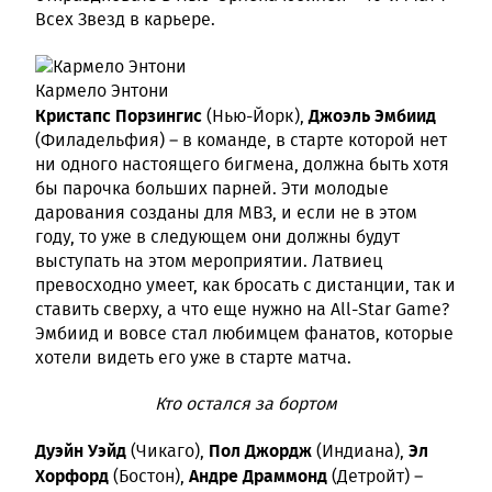
Всех Звезд в карьере.
Кармело Энтони
Кристапс Порзингис
Джоэль Эмбиид
(Нью-Йорк),
(Филадельфия) – в команде, в старте которой нет
ни одного настоящего бигмена, должна быть хотя
бы парочка больших парней. Эти молодые
дарования созданы для МВЗ, и если не в этом
году, то уже в следующем они должны будут
выступать на этом мероприятии. Латвиец
превосходно умеет, как бросать с дистанции, так и
ставить сверху, а что еще нужно на All-Star Game?
Эмбиид и вовсе стал любимцем фанатов, которые
хотели видеть его уже в старте матча.
Кто остался за бортом
Дуэйн Уэйд
Пол Джордж
Эл
(Чикаго),
(Индиана),
Хорфорд
Андре Драммонд
(Бостон),
(Детройт) –