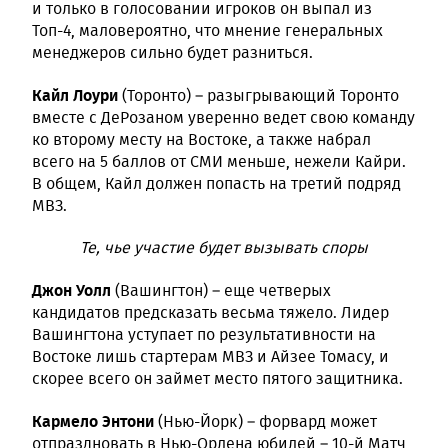
и только в голосовании игроков он выпал из
Топ-4, маловероятно, что мнение генеральных
менеджеров сильно будет разниться.
Кайл Лоури
(Торонто) – разыгрывающий Торонто
вместе с ДеРозаном уверенно ведет свою команду
ко второму месту на Востоке, а также набрал
всего на 5 баллов от СМИ меньше, нежели Кайри.
В общем, Кайл должен попасть на третий подряд
МВЗ.
Те, чье участие будет вызывать споры
Джон Уолл
(Вашингтон) – еще четверых
кандидатов предсказать весьма тяжело. Лидер
Вашингтона уступает по результативности на
Востоке лишь стартерам МВЗ и Айзее Томасу, и
скорее всего он займет место пятого защитника.
Кармело Энтони
(Нью-Йорк) – форвард может
отпраздновать в Нью-Орлена юбилей – 10-й Матч