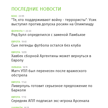
ПОСЛЕДНИЕ НОВОСТИ
БОКС
20:55
"Те, кто поддерживают войну - террористы": Усик
выступил против допуска росиян на Олимпиаду
ФОРМУЛА 1
20:30
Ред Булл определился с заменой Ламбьязе
ЕВРОПА
19:45
Сын легенды футбола остался без клуба
ЕВРОПА
18:55
Хавбек сборной Аргентины может вернуться в
Европу
УКРАИНА
18:15
Матч УПЛ был перенесен после вражеского
обстрела
ЕВРОПА
17:40
Ливерпуль готовит серьезное предложение по
Барколя
ЕВРОПА
17:10
Середняк АПЛ подписал экс-игрока Арсенала
ШАХМАТЫ
16:25