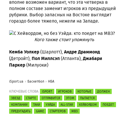
вполне возможен вариант, что эта четверка в
полном составе заменит игроков из предыдущей
рубрики. Выбор запасных на Востоке выглядит
гораздо более тяжело, нежели на Западе.
Кого также стоит упомянуть
Кемба Уолкер
Андре Драммонд
(Шарлотт),
Пол Миллсэп
Джабари
(Детройт),
(Атланта),
Паркер
(Милуоки)
iSport.ua
Баскетбол
НБА
КЛЮЧЕВЫЕ СЛОВА:
ISPORT
ИГРОКОВ
КОТОРЫЕ
ДОЛЖЕН
ЗВЕЗД
СТАРТЕ
ОТПРАВИТСЯ
ЭТОМ
ПЫТАЕТСЯ
КОМПАНИИ
ТАКИ
УЭЙДА
ALL-STAR
ХЕЙВОРДОМ
ПОЕДЕТ
ПРЕДУГАДАТЬ
GAME
СТАРТЕРОВ
МВЗ