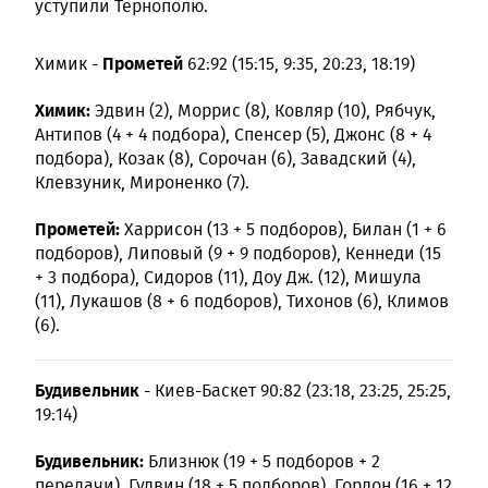
уступили Тернополю.
Прометей
Химик -
62:92 (15:15, 9:35, 20:23, 18:19)
Химик:
Эдвин (2), Моррис (8), Ковляр (10), Рябчук,
Антипов (4 + 4 подбора), Спенсер (5), Джонс (8 + 4
подбора), Козак (8), Сорочан (6), Завадский (4),
Клевзуник, Мироненко (7).
Прометей:
Харрисон (13 + 5 подборов), Билан (1 + 6
подборов), Липовый (9 + 9 подборов), Кеннеди (15
+ 3 подбора), Сидоров (11), Доу Дж. (12), Мишула
(11), Лукашов (8 + 6 подборов), Тихонов (6), Климов
(6).
Будивельник
- Киев-Баскет 90:82 (23:18, 23:25, 25:25,
19:14)
Будивельник:
Близнюк (19 + 5 подборов + 2
передачи), Гудвин (18 + 5 подборов), Гордон (16 + 12