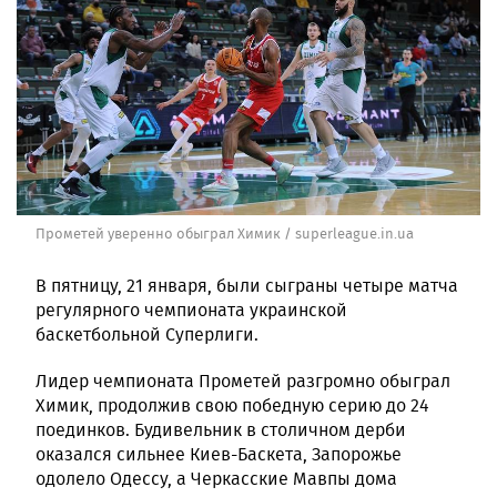
Прометей уверенно обыграл Химик / superleague.in.ua
В пятницу, 21 января, были сыграны четыре матча
регулярного чемпионата украинской
баскетбольной Суперлиги.
Лидер чемпионата Прометей разгромно обыграл
Химик, продолжив свою победную серию до 24
поединков. Будивельник в столичном дерби
оказался сильнее Киев-Баскета, Запорожье
одолело Одессу, а Черкасские Мавпы дома