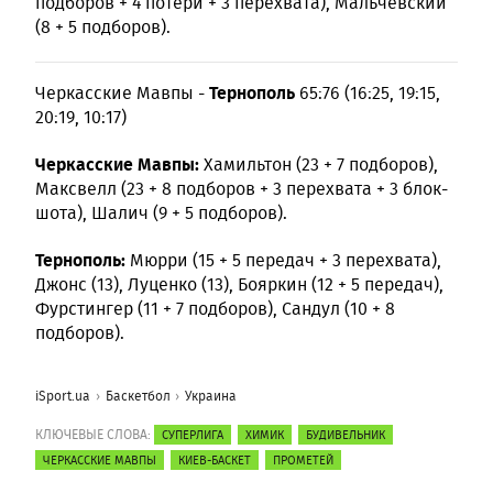
подборов + 4 потери + 3 перехвата), Мальчевский
(8 + 5 подборов).
Тернополь
Черкасские Мавпы -
65:76 (16:25, 19:15,
20:19, 10:17)
Черкасские Мавпы:
Хамильтон (23 + 7 подборов),
Максвелл (23 + 8 подборов + 3 перехвата + 3 блок-
шота), Шалич (9 + 5 подборов).
Тернополь:
Мюрри (15 + 5 передач + 3 перехвата),
Джонс (13), Луценко (13), Бояркин (12 + 5 передач),
Фурстингер (11 + 7 подборов), Сандул (10 + 8
подборов).
iSport.ua
Баскетбол
Украина
КЛЮЧЕВЫЕ СЛОВА:
СУПЕРЛИГА
ХИМИК
БУДИВЕЛЬНИК
ЧЕРКАССКИЕ МАВПЫ
КИЕВ-БАСКЕТ
ПРОМЕТЕЙ