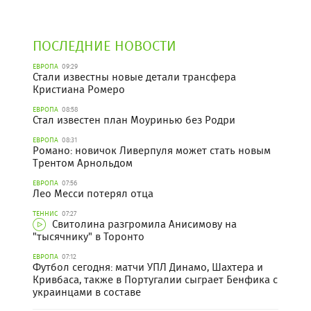
ПОСЛЕДНИЕ НОВОСТИ
ЕВРОПА
09:29
Стали известны новые детали трансфера
Кристиана Ромеро
ЕВРОПА
08:58
Стал известен план Моуринью без Родри
ЕВРОПА
08:31
Романо: новичок Ливерпуля может стать новым
Трентом Арнольдом
ЕВРОПА
07:56
Лео Месси потерял отца
ТЕННИС
07:27
Свитолина разгромила Анисимову на
"тысячнику" в Торонто
ЕВРОПА
07:12
Футбол сегодня: матчи УПЛ Динамо, Шахтера и
Кривбаса, также в Португалии сыграет Бенфика с
украинцами в составе