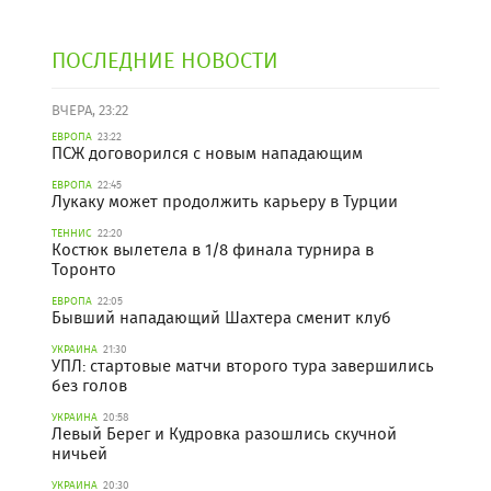
ПОСЛЕДНИЕ НОВОСТИ
ВЧЕРА, 23:22
ЕВРОПА
23:22
ПСЖ договорился с новым нападающим
ЕВРОПА
22:45
Лукаку может продолжить карьеру в Турции
ТЕННИС
22:20
Костюк вылетела в 1/8 финала турнира в
Торонто
ЕВРОПА
22:05
Бывший нападающий Шахтера сменит клуб
УКРАИНА
21:30
УПЛ: стартовые матчи второго тура завершились
без голов
УКРАИНА
20:58
Левый Берег и Кудровка разошлись скучной
ничьей
УКРАИНА
20:30