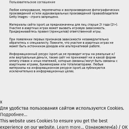
Пользовательское соглашение
Любое копирование, перепечатка и воспроизведение фотографических
произведений и/или аудиовизуальных произведений правообладателя
Getty Images - строго запрещено.
Материалы сайта isport.ua предназначены для лиц старше 21 года (21+).
Участие в азартных играх может вызвать игровую зависимость.
Придерживайтесь правил (принципов) ответственной игры.
При появлении первых признаков зависимости незамедлительно
обратитесь к специалисту. Помните, что участие в азартных играх не
может быть источником доходов или альтернативой работе.
Информационный ресурс isport.ua не проводит игры на реальные и/
или виртуальные деньги, также сайт не принимает ни в какой форме
oплaту ставок и иных платежей, которые связаны/могут быть связаны c
азартными игрaми, букмекерами или тотализаторами. Любые
материалы на информационном ресурсе isport.ua публикуютcя
исключительно в информационных целях.
x
Для удобства пользования сайтом используются Cookies.
Подробнее...
This website uses Cookies to ensure you get the best
experience on our website.
Learn more...
Ознакомлен(а) / OK