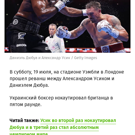
Даниэль Дюбуа и Александр Усик / Getty Images
В субботу, 19 июля, на стадионе Уэмбли в Лондоне
прошел реванш между Александром Усиком и
Даниэлем Дюбуа.
Украинский боксер нокаутировал британца в
пятом раунде.
Читай также:
Усик во второй раз нокаутировал
Дюбуа и в третий раз стал абсолютным
чемпионом мира