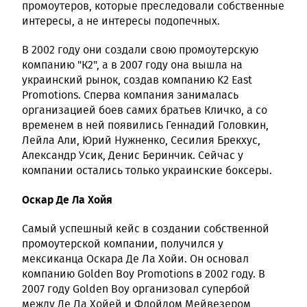
промоутеров, которые преследовали собственные
интересы, а не интересы подопечных.
В 2002 году они создали свою промоутерскую
компанию "К2", а в 2007 году она вышла на
украинский рынок, создав компанию K2 East
Promotions. Сперва компания занималась
организацией боев самих братьев Кличко, а со
временем в ней появились Геннадий Головкин,
Лейла Али, Юрий Нужненко, Сесилия Брекхус,
Александр Усик, Денис Беринчик. Сейчас у
компании остались только украинские боксеры.
Оскар Де Ла Хойя
Самый успешный кейс в создании собственной
промоутерской компании, получился у
мексиканца Оскара Де Ла Хойи. Он основал
компанию Golden Boy Promotions в 2002 году. В
2007 году Golden Boy организовал супербой
между Де Ла Хойей и Флойдом Мейвезером,