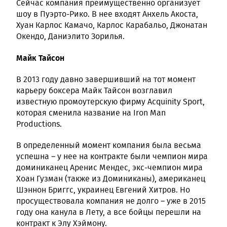
Сейчас компания преимущественно организует
шоу в Пуэрто-Рико. В нее входят Анхель Акоста,
Хуан Карлос Камачо, Карлос Карабальо, Джонатан
Окендо, Даниэлито Зорилья.
Майк Тайсон
В 2013 году давно завершивший на тот момент
карьеру боксера Майк Тайсон возглавил
известную промоутерскую фирму Acquinity Sport,
которая сменила название на Iron Man
Productions.
В определенный момент компания была весьма
успешна – у нее на контракте были чемпион мира
доминиканец Аренис Мендес, экс-чемпион мира
Хоан Гузман (также из Доминиканы), американец
Шэннон Бриггс, украинец Евгений Хитров. Но
просуществовала компания не долго – уже в 2015
году она канула в Лету, а все бойцы перешли на
контракт к Элу Хэймону.