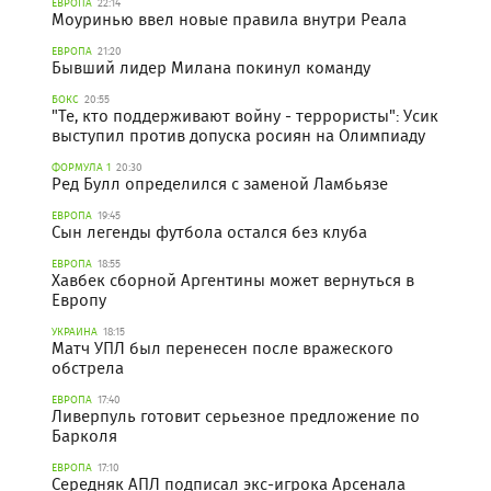
ЕВРОПА
22:14
Моуринью ввел новые правила внутри Реала
ЕВРОПА
21:20
Бывший лидер Милана покинул команду
БОКС
20:55
"Те, кто поддерживают войну - террористы": Усик
выступил против допуска росиян на Олимпиаду
ФОРМУЛА 1
20:30
Ред Булл определился с заменой Ламбьязе
ЕВРОПА
19:45
Сын легенды футбола остался без клуба
ЕВРОПА
18:55
Хавбек сборной Аргентины может вернуться в
Европу
УКРАИНА
18:15
Матч УПЛ был перенесен после вражеского
обстрела
ЕВРОПА
17:40
Ливерпуль готовит серьезное предложение по
Барколя
ЕВРОПА
17:10
Середняк АПЛ подписал экс-игрока Арсенала