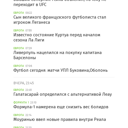
переходит в UFC
ЕВРОПА
08:22
Сын великого французского футболиста стал
игроком Леганеса
ЕВРОПА
07:55
Известно состояние Куртуа перед началом
сезона Ла Лиги
ЕВРОПА
07:29
Ливерпуль нацелился на покупку капитана
Барселоны
ЕВРОПА
07:06
Футбол сегодня: матчи УПЛ Буковина,Оболонь
ВЧЕРА, 23:45
ЕВРОПА
23:45
Галатасарай определился с альтернативой Леау
ФОРМУЛА 1
23:10
Формула-1 намерена еще снизить вес болидов
ЕВРОПА
22:14
Моуринью ввел новые правила внутри Реала
ЕВРОПА
21:20