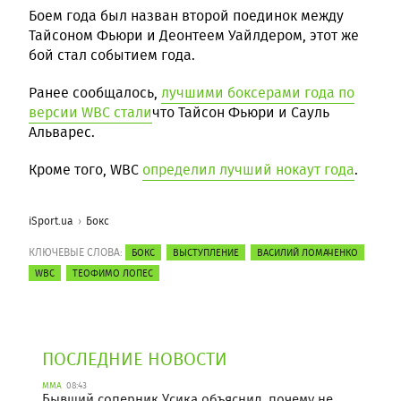
Боем года был назван второй поединок между
Тайсоном Фьюри и Деонтеем Уайлдером, этот же
бой стал событием года.
Ранее сообщалось,
лучшими боксерами года по
версии WBC стали
что Тайсон Фьюри и Сауль
Альварес.
Кроме того, WBC
определил лучший нокаут года
.
iSport.ua
Бокс
КЛЮЧЕВЫЕ СЛОВА:
БОКС
ВЫСТУПЛЕНИЕ
ВАСИЛИЙ ЛОМАЧЕНКО
WBC
ТЕОФИМО ЛОПЕС
ПОСЛЕДНИЕ НОВОСТИ
ММА
08:43
Бывший соперник Усика объяснил, почему не