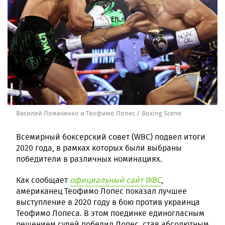
Василий Ломаченко и Теофимо Лопес / Boxing Scene
Всемирный боксерский совет (WBC) подвел итоги
2020 года, в рамках которых были выбраны
победители в различных номинациях.
Как сообщает
официальный сайт WBC
,
американец Теофимо Лопес показал лучшее
выступление в 2020 году в бою против украинца
Теофимо Лопеса. В этом поединке единогласным
решением судей победил Лопес, став абсолютным