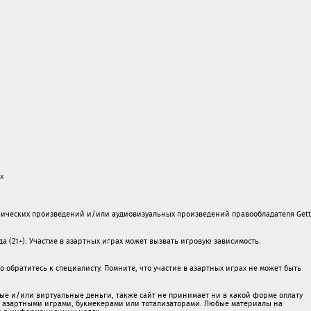
х
ических произведений и/или аудиовизуальных произведений правообладателя Gett
а (21+). Участие в азартных играх может вызвать игровую зависимость.
обратитесь к специалисту. Помните, что участие в азартных играх не может быть
ые и/или виртуальные деньги, также сайт не принимает ни в какой форме oплaту
 c азартными игрaми, букмекерами или тотализаторами. Любые материалы на