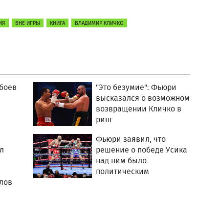
ИЯ
ВНЕ ИГРЫ
КНИГА
ВЛАДИМИР КЛИЧКО
 боев
"Это безумие": Фьюри
высказался о возможном
возвращении Кличко в
ринг
Фьюри заявил, что
л
решение о победе Усика
над ним было
политическим
лов