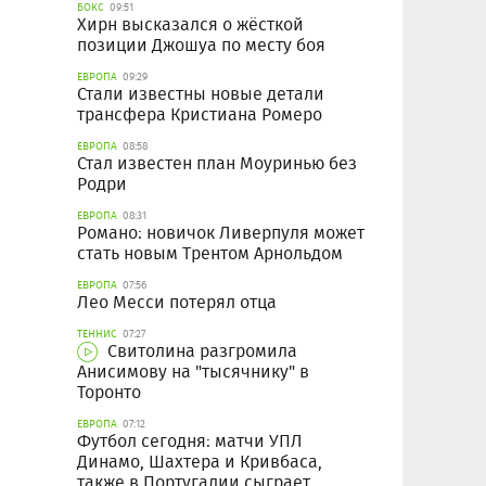
БОКС
09:51
Хирн высказался о жёсткой
позиции Джошуа по месту боя
ЕВРОПА
09:29
Стали известны новые детали
трансфера Кристиана Ромеро
ЕВРОПА
08:58
Стал известен план Моуринью без
Родри
ЕВРОПА
08:31
Романо: новичок Ливерпуля может
стать новым Трентом Арнольдом
ЕВРОПА
07:56
Лео Месси потерял отца
ТЕННИС
07:27
Свитолина разгромила
Анисимову на "тысячнику" в
Торонто
ЕВРОПА
07:12
Футбол сегодня: матчи УПЛ
Динамо, Шахтера и Кривбаса,
также в Португалии сыграет