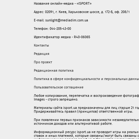
Название онлайн-медиа - «ISPORT»
Адрес: 02091, г. Киев, Харьковское шоссе, д. 172-Б, оф. 208/1
E-mail: sunlight@mediadim.com.ua
Телефон: 044-205-43-00
Идентификатор медиа - R40-06065
Контакты
Редакция
Про проект
Редакционная политика
Политика в сфере конфиденциальности и персональных данны
Пользовательское соглашение
Любое копирование, перепечатка и воспроизведение фотограф
Images - строго запрещено.
Материалы сайта isport.ua предназначены для лиц старше 21 год
Придерживайтесь правил (принципов) ответственной игры.
При появлении первых признаков зависимости незамедлительно 
источником доходов или альтернативой работе.
Информационный ресурс isport.ua не проводит игры на реальн
ставок и иных платежей, которые связаны/могут быть связаны