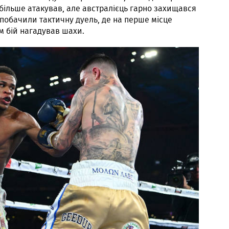
, більше атакував, але австралієць гарно захищався
и побачили тактичну дуель, де на перше місце
м бій нагадував шахи.