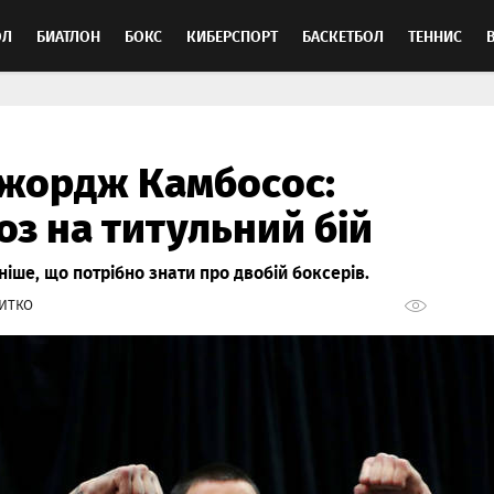
ОЛ
БИАТЛОН
БОКС
КИБЕРСПОРТ
БАСКЕТБОЛ
ТЕННИС
ТОСПОРТ
Джордж Камбосос:
оз на титульний бій
іше, що потрібно знати про двобій боксерів.
ИТКО