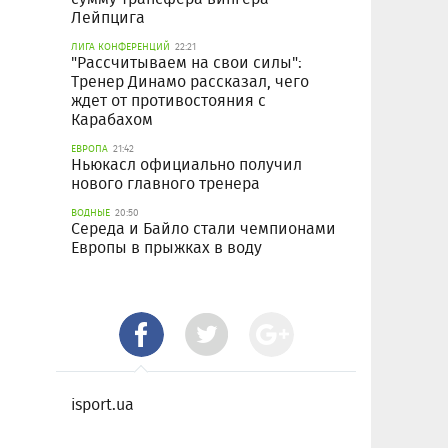
Лейпцига
ЛИГА КОНФЕРЕНЦИЙ
22:21
"Рассчитываем на свои силы":
Тренер Динамо рассказал, чего
ждет от противостояния с
Карабахом
ЕВРОПА
21:42
Ньюкасл официально получил
нового главного тренера
ВОДНЫЕ
20:50
Середа и Байло стали чемпионами
Европы в прыжках в воду
isport.ua