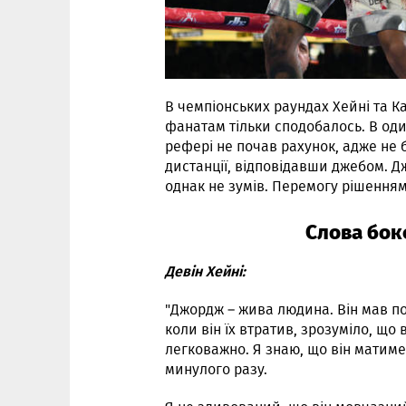
В чемпіонських раундах Хейні та К
фанатам тільки сподобалось. В од
рефері не почав рахунок, адже не 
дистанції, відповідавши джебом. Д
однак не зумів. Перемогу рішенням су
Слова бок
Девін Хейні:
"Джордж – жива людина. Він мав по
коли він їх втратив, зрозуміло, що 
легковажно. Я знаю, що він матиме 
минулого разу.