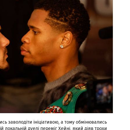
сь заволодіти ініціативою, а тому обмінювались
ій локальній дуелі переміг Хейні, який діяв трохи