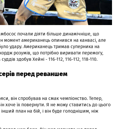
амбосос почали діяти більше динамічніше, що
ин момент американець опинився на канвасі, але
було удару. Американець тримав суперника на
жордж розумів, що потрібно виривати перемогу,
ддів здобув Хейні - 116-112, 116-112, 118-110.
серів перед реваншем
яси, він спробував на смак чемпіонство. Тепер,
він хоче їх повернути. Я не можу ставитись до цього
інший план на бій, і він буде голоднішим, ніж