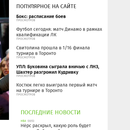
ПОПУЛЯРНОЕ НА САЙТЕ
Бокс: расписание боев
ПРОСМОТРОВ
Футбол сегодня: матч Динамо в рамках
квалификации ЛК
ПРОСМОТРОВ
Свитолина прошла в 1/16 финала
турнира в Торонто
ПРОСМОТРОВ
УПЛ: Буковина сыграла вничью с ЛНЗ,
Шахтер разгромил Кудривку
ПРОСМОТРОВ
Костюк легко выиграла первый матч
на турнире в Торонто
ПРОСМОТРОВ
ПОСЛЕДНИЕ НОВОСТИ
НБА
08:53
Нёрс раскрыл, какую роль будет