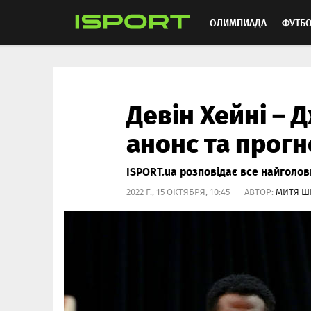
ОЛИМПИАДА
ФУТБ
ХОККЕЙ
ММА
АВ
Девін Хейні – 
анонс та прогн
ISPORT.ua розповідає все найголовн
2022 Г., 15 ОКТЯБРЯ, 10:45 АВТОР:
МИТЯ Ш