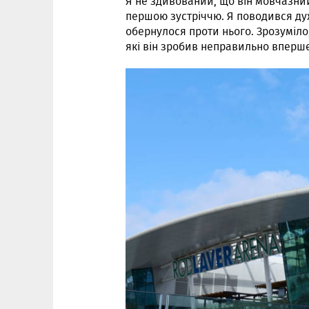
Я не здивований, що він мовчазни
першою зустріччю. Я поводився дуж
обернулося проти нього. Зрозуміло
які він зробив неправильно вперше