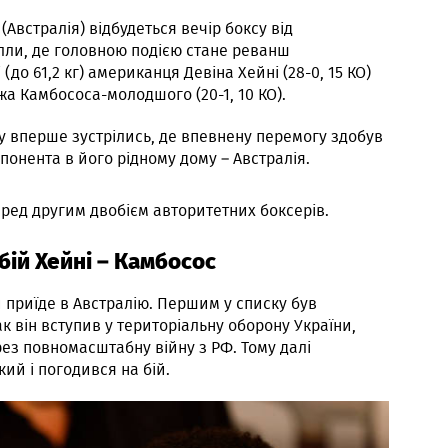
 (Австралія) відбудеться вечір боксу від
лли, де головною подією стане реванш
(до 61,2 кг) американця Девіна Хейні (28-0, 15 КО)
а Камбососа-молодшого (20-1, 10 КО).
у вперше зустрілись, де впевнену перемогу здобув
понента в його рідному дому – Австралія.
ред другим двобієм авторитетних боксерів.
ій Хейні – Камбосос
 приїде в Австралію. Першим у списку був
к він вступив у територіальну оборону України,
рез повномасштабну війну з РФ. Тому далі
кий і погодився на бій.