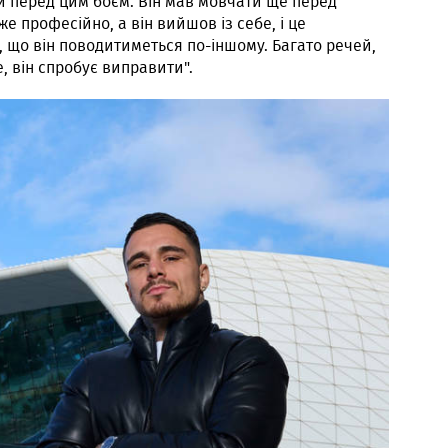
й перед цим боєм. Він мав мовчати ще перед
е професійно, а він вийшов із себе, і це
, що він поводитиметься по-іншому. Багато речей,
, він спробує виправити".