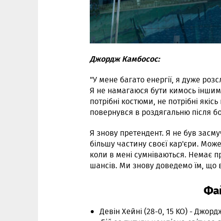
Джордж Камбосос:
"У мене багато енергії, я дуже роз
Я не намагаюся бути кимось іншим.
потрібні костюми, не потрібні якісь
повернувся в роздягальню після бою
Я знову претендент. Я не був засму
більшу частину своєї кар'єри. Може
коли в мені сумніваються. Немає 
шансів. Ми знову доведемо їм, що
Фа
Девін Хейні (28-0, 15 KO) - Джорд