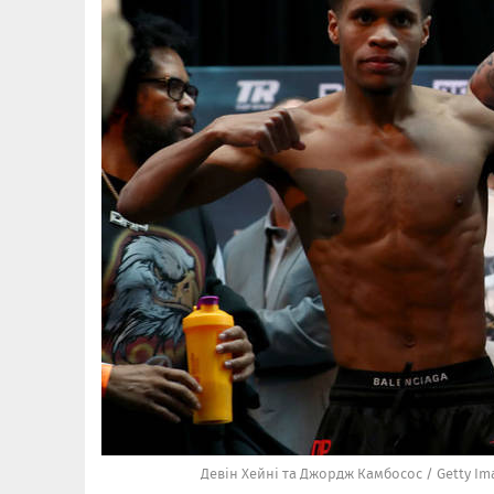
Девін Хейні та Джордж Камбосос / Getty Im