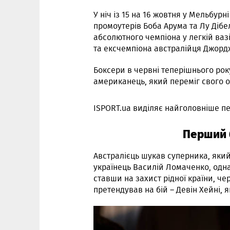
У ніч із 15 на 16 жовтня у Мельбурні
промоутерів Боба Арума та Лу Дібе
абсолютного чемпіона у легкій вазі 
та ексчемпіона австралійця Джордж
Боксери в червні теперішнього рок
американець, який переміг свого о
ISPORT.ua виділяє найголовніше пе
Перший б
Австралієць шукав суперника, який
українець Василій Ломаченко, одна
ставши на захист рідної країни, че
претендував на бій – Девін Хейні, я