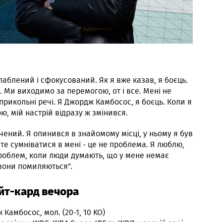
слаблений і сфокусований. Як я вже казав, я боєць.
 Ми виходимо за перемогою, от і все. Мені не
 прикольні речі. Я Джордж Камбосос, я боєць. Коли я
, мій настрій відразу ж змінився.
чений. Я опинився в знайомому місці, у ньому я був
те сумніватися в мені - це не проблема. Я люблю,
проблем, коли люди думають, що у мене немає
 вони помиляються".
йт-кард вечора
ж Камбосос, мол. (20-1, 10 KO)