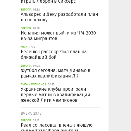
играть Леброн в Сиксерс
ЕВРОПА
08:32
Альварес и Деку разработали план
по переходу
ЕВРОПА
07:59
Испания может выйти из ЧМ-2030
из-за мигрантов
ММА
07:29
Беленюк рассекретил план на
ближайший бой
ЕВРОПА
07:08
Футбол сегодня: матч Динамо в
рамках квалификации ЛК
ЛИГА ЧЕМПИОНОВ
00:15
Украинские клубы проиграли
первые матчи в квалификации
женской Лиги чемпионов
ВЧЕРА, 23:18
ЕВРОПА
23:18
Реал согласовал впечатляющую
сумму трансфера вингера