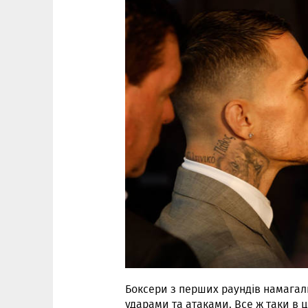
Боксери з перших раундів намагали
ударами та атаками. Все ж таки в ц