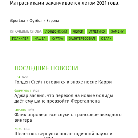
Матрасниками заканчивается летом 2021 года.
iSport.ua
Футбол
Европа
КЛЮЧЕВЫЕ СЛОВА:
ЛОНДОНСКИЙ
ЧЕЛСИ
АТЛЕТИКО
ЗАМЕНУ
ГОЛКИПЕР
НАШЕЛ
КУРТУА
ЗАИНТЕРЕСОВАЛ
ОБЛАК
ПОСЛЕДНИЕ НОВОСТИ
НБА
14:50
Голден Стейт готовится к эпохе после Карри
ФОРМУЛА 1
14:21
Аджар заявил, что переход на новые болиды
даёт ему шанс превзойти Ферстаппена
ЕВРОПА
13:46
Флик опроверг все слухи о трансфере звёздного
вингера
БОКС
13:30
Шелестюк вернулся после годичной паузы и