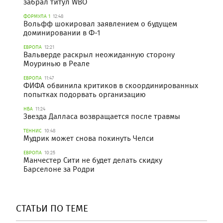
забрал титул WBO
ФОРМУЛА 1
12:48
Вольфф шокировал заявлением о будущем
доминировании в Ф-1
ЕВРОПА
12:21
Вальверде раскрыл неожиданную сторону
Моуринью в Реале
ЕВРОПА
11:47
ФИФА обвинила критиков в скоординированных
попытках подорвать организацию
НБА
11:24
Звезда Далласа возвращается после травмы
ТЕННИС
10:48
Мудрик может снова покинуть Челси
ЕВРОПА
10:25
Манчестер Сити не будет делать скидку
Барселоне за Родри
СТАТЬИ ПО ТЕМЕ