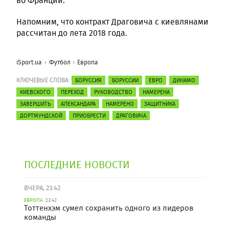
во Франции.
Напомним, что контракт Драговича с киевлянами
рассчитан до лета 2018 года.
iSport.ua
Футбол
Европа
КЛЮЧЕВЫЕ СЛОВА:
БОРУССИЯ
БОРУССИИ
ЕВРО
ДИНАМО
КИЕВСКОГО
ПЕРЕХОД
РУКОВОДСТВО
НАМЕРЕНА
ЗАВЕРШИТЬ
АЛЕКСАНДАРА
НАМЕРЕНО
ЗАЩИТНИКА
ДОРТМУНДСКОЙ
ПРИОБРЕСТИ
ДРАГОВИЧА
ПОСЛЕДНИЕ НОВОСТИ
ВЧЕРА, 23:42
ЕВРОПА
23:42
Тоттенхэм сумел сохранить одного из лидеров
команды