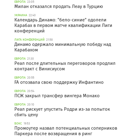
ЕВРОПА
23:05
Милан отказался продать Леау в Турцию
УКРАИНА
22:40
Календарь Динамо: "бело-синие" одолели
Карабах в первом матче квалификации Лиги
конференций
ЛИГА КОНФЕРЕНЦИЙ
21:58
Динамо одержало минимальную победу над
Карабахом
ЕВРОПА
21:30
Реал после длительных переговоров продлил
контракт с Винисиусом
ЕВРОПА
20:55
FA отозвала свою поддержку Инфантино
ЕВРОПА
20:54
ПСЖ закрыл трансфер вингера Монако
ЕВРОПА
20:10
Реал рискует упустить Родри из-за попыток
сбить цену
БОКС
19:53
Промоутер назвал потенциальных соперников
Паркера после возвращения в ринг