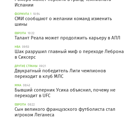
Испании
ФОРМУЛА 1
10:54
СМИ сообщают о желании команд изменить
шины
ЕВРОПА
10:22
Талант Реала может продолжить карьеру в АПЛ
НБА
09:53
Шак разрушил главный миф о переходе Леброна
в Сиксерс
ДРУГИЕ СТРАНЫ
09:21
Двукратный победитель Лиги чемпионов
переходит в клуб МЛС
ММА
08:43
Бывший соперник Усика объяснил, почему не
переходит в UFC
ЕВРОПА
08:22
Сын великого французского футболиста стал
игроком Леганеса