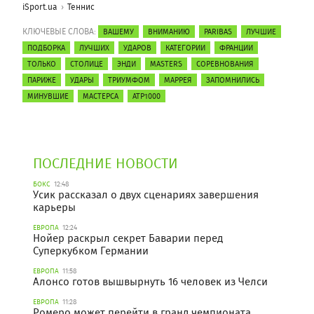
iSport.ua
Теннис
КЛЮЧЕВЫЕ СЛОВА:
ВАШЕМУ
ВНИМАНИЮ
PARIBAS
ЛУЧШИЕ
ПОДБОРКА
ЛУЧШИХ
УДАРОВ
КАТЕГОРИИ
ФРАНЦИИ
ТОЛЬКО
СТОЛИЦЕ
ЭНДИ
MASTERS
СОРЕВНОВАНИЯ
ПАРИЖЕ
УДАРЫ
ТРИУМФОМ
МАРРЕЯ
ЗАПОМНИЛИСЬ
МИНУВШИЕ
МАСТЕРСА
АТР1000
ПОСЛЕДНИЕ НОВОСТИ
БОКС
12:48
Усик рассказал о двух сценариях завершения
карьеры
ЕВРОПА
12:24
Нойер раскрыл секрет Баварии перед
Суперкубком Германии
ЕВРОПА
11:58
Алонсо готов вышвырнуть 16 человек из Челси
ЕВРОПА
11:28
Ромеро может перейти в гранд чемпионата