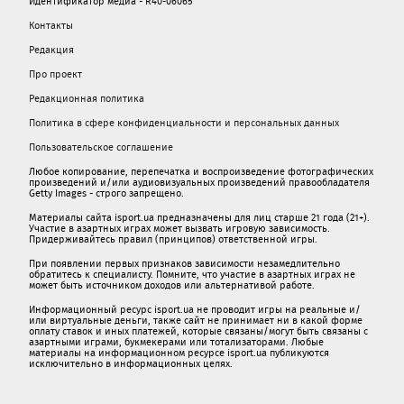
Идентификатор медиа - R40-06065
Контакты
Редакция
Про проект
Редакционная политика
Политика в сфере конфиденциальности и персональных данных
Пользовательское соглашение
Любое копирование, перепечатка и воспроизведение фотографических
произведений и/или аудиовизуальных произведений правообладателя
Getty Images - строго запрещено.
Материалы сайта isport.ua предназначены для лиц старше 21 года (21+).
Участие в азартных играх может вызвать игровую зависимость.
Придерживайтесь правил (принципов) ответственной игры.
При появлении первых признаков зависимости незамедлительно
обратитесь к специалисту. Помните, что участие в азартных играх не
может быть источником доходов или альтернативой работе.
Информационный ресурс isport.ua не проводит игры на реальные и/
или виртуальные деньги, также сайт не принимает ни в какой форме
oплaту ставок и иных платежей, которые связаны/могут быть связаны c
азартными игрaми, букмекерами или тотализаторами. Любые
материалы на информационном ресурсе isport.ua публикуютcя
исключительно в информационных целях.