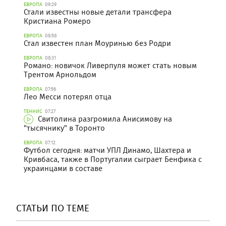
ЕВРОПА
09:29
Стали известны новые детали трансфера
Кристиана Ромеро
ЕВРОПА
08:58
Стал известен план Моуринью без Родри
ЕВРОПА
08:31
Романо: новичок Ливерпуля может стать новым
Трентом Арнольдом
ЕВРОПА
07:56
Лео Месси потерял отца
ТЕННИС
07:27
Свитолина разгромила Анисимову на
"тысячнику" в Торонто
ЕВРОПА
07:12
Футбол сегодня: матчи УПЛ Динамо, Шахтера и
Кривбаса, также в Португалии сыграет Бенфика с
украинцами в составе
СТАТЬИ ПО ТЕМЕ