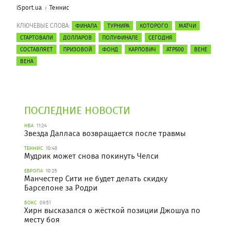
iSport.ua
Теннис
КЛЮЧЕВЫЕ СЛОВА:
ФИНАЛА
ТУРНИРА
КОТОРОГО
МАТЧИ
СТАРТОВАЛИ
ДОЛЛАРОВ
ПОЛУФИНАЛЕ
СЕГОДНЯ
СОСТАВЛЯЕТ
ПРИЗОВОЙ
ФОНД
КАРЛОВИЧ
АТР500
ВЕНЕ
ВЕНА
ПОСЛЕДНИЕ НОВОСТИ
НБА
11:24
Звезда Далласа возвращается после травмы
ТЕННИС
10:48
Мудрик может снова покинуть Челси
ЕВРОПА
10:25
Манчестер Сити не будет делать скидку
Барселоне за Родри
БОКС
09:51
Хирн высказался о жёсткой позиции Джошуа по
месту боя