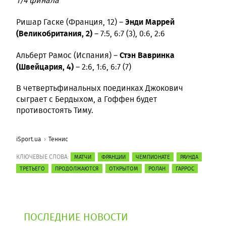
1/4 финала
Энди Маррей
Ришар Гаске (Франция, 12) –
(Великобритания, 2)
– 7:5, 6:7 (3), 0:6, 2:6
Стэн Вавринка
Альберт Рамос (Испания) –
(Швейцария, 4)
– 2:6, 1:6, 6:7 (7)
В четвертьфинальных поединках Джокович
сыграет с Бердыхом, а Гоффен будет
противостоять Тиму.
iSport.ua
Теннис
КЛЮЧЕВЫЕ СЛОВА:
МАТЧИ
ФРАНЦИИ
ЧЕМПИОНАТЕ
РАУНДА
ТРЕТЬЕГО
ПРОДОЛЖАЮТСЯ
ОТКРЫТОМ
РОЛАН
ГАРРОС
ПОСЛЕДНИЕ НОВОСТИ