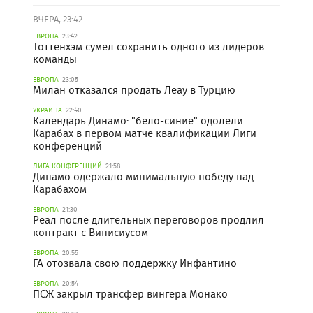
ВЧЕРА, 23:42
ЕВРОПА
23:42
Тоттенхэм сумел сохранить одного из лидеров
команды
ЕВРОПА
23:05
Милан отказался продать Леау в Турцию
УКРАИНА
22:40
Календарь Динамо: "бело-синие" одолели
Карабах в первом матче квалификации Лиги
конференций
ЛИГА КОНФЕРЕНЦИЙ
21:58
Динамо одержало минимальную победу над
Карабахом
ЕВРОПА
21:30
Реал после длительных переговоров продлил
контракт с Винисиусом
ЕВРОПА
20:55
FA отозвала свою поддержку Инфантино
ЕВРОПА
20:54
ПСЖ закрыл трансфер вингера Монако