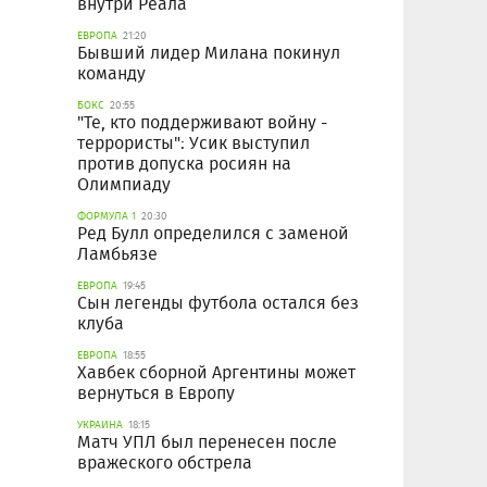
внутри Реала
ЕВРОПА
21:20
Бывший лидер Милана покинул
команду
БОКС
20:55
"Те, кто поддерживают войну -
террористы": Усик выступил
против допуска росиян на
Олимпиаду
ФОРМУЛА 1
20:30
Ред Булл определился с заменой
Ламбьязе
ЕВРОПА
19:45
Сын легенды футбола остался без
клуба
ЕВРОПА
18:55
Хавбек сборной Аргентины может
вернуться в Европу
УКРАИНА
18:15
Матч УПЛ был перенесен после
вражеского обстрела