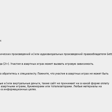
х
ических произведений и/или аудиовизуальных произведений правообладателя Gett
а (21+). Участие в азартных играх может вызвать игровую зависимость.
обратитесь к специалисту. Помните, что участие в азартных играх не может быть
ые и/или виртуальные деньги, также сайт не принимает ни в какой форме oплaту
 c азартными игрaми, букмекерами или тотализаторами. Любые материалы на
о в информационных целях.