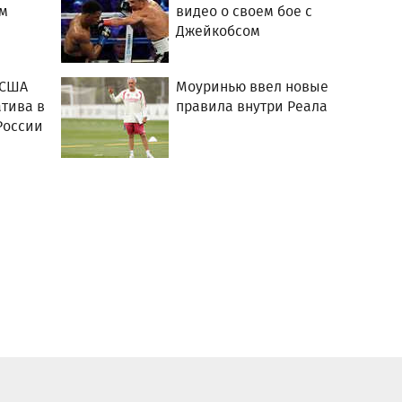
м
видео о своем бое с
Джейкобсом
 США
Моуринью ввел новые
тива в
правила внутри Реала
России