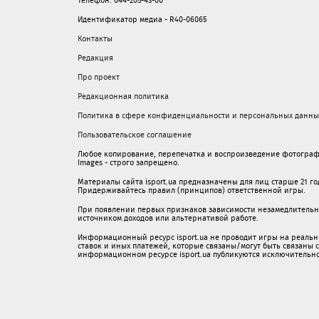
Телефон: 044-205-43-00
Идентификатор медиа - R40-06065
Контакты
Редакция
Про проект
Редакционная политика
Политика в сфере конфиденциальности и персональных данны
Пользовательское соглашение
Любое копирование, перепечатка и воспроизведение фотограф
Images - строго запрещено.
Материалы сайта isport.ua предназначены для лиц старше 21 год
Придерживайтесь правил (принципов) ответственной игры.
При появлении первых признаков зависимости незамедлительно 
источником доходов или альтернативой работе.
Информационный ресурс isport.ua не проводит игры на реальн
ставок и иных платежей, которые связаны/могут быть связаны
информационном ресурсе isport.ua публикуютcя исключительн