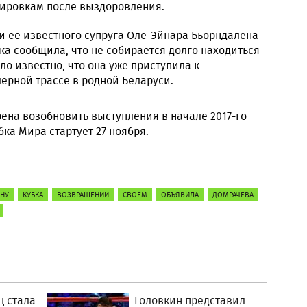
нировкам после выздоровления.
 и ее известного супруга Оле-Эйнара Бьорндалена
ска сообщила, что не собирается долго находиться
ало известно, что она уже приступила к
ерной трассе в родной Беларуси.
ена возобновить выступления в начале 2017-го
бка Мира стартует 27 ноября.
НУ
КУБКА
ВОЗВРАЩЕНИИ
СВОЕМ
ОБЪЯВИЛА
ДОМРАЧЕВА
ц стала
Головкин представил