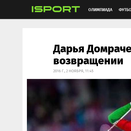
ОЛИМПИАДА
ФУТБ
ХОККЕЙ
ММА
АВ
Дарья Домраче
возвращении
2016 Г., 2 НОЯБРЯ, 11:45