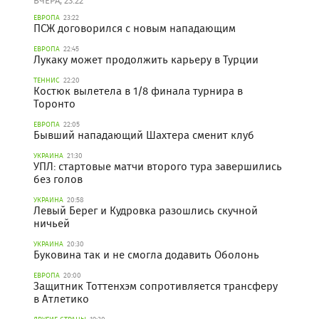
ВЧЕРА, 23:22
ЕВРОПА
23:22
ПСЖ договорился с новым нападающим
ЕВРОПА
22:45
Лукаку может продолжить карьеру в Турции
ТЕННИС
22:20
Костюк вылетела в 1/8 финала турнира в
Торонто
ЕВРОПА
22:05
Бывший нападающий Шахтера сменит клуб
УКРАИНА
21:30
УПЛ: стартовые матчи второго тура завершились
без голов
УКРАИНА
20:58
Левый Берег и Кудровка разошлись скучной
ничьей
УКРАИНА
20:30
Буковина так и не смогла додавить Оболонь
ЕВРОПА
20:00
Защитник Тоттенхэм сопротивляется трансферу
в Атлетико