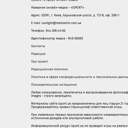
Название онлайн-медиа - «ISPORT»
Адрес: 02091, г. Киев, Харьковское шоссе, д. 172-Б, оф. 208/1
E-mail: sunlight@mediadim.com.ua
Телефон: 044-205-43-00
Идентификатор медиа - R40-06065
Контакты
Редакция
Про проект
Редакционная политика
Политика в сфере конфиденциальности и персональных данны
Пользовательское соглашение
Любое копирование, перепечатка и воспроизведение фотограф
Images - строго запрещено.
Материалы сайта isport.ua предназначены для лиц старше 21 год
Придерживайтесь правил (принципов) ответственной игры.
При появлении первых признаков зависимости незамедлительно 
источником доходов или альтернативой работе.
Информационный ресурс isport.ua не проводит игры на реальн