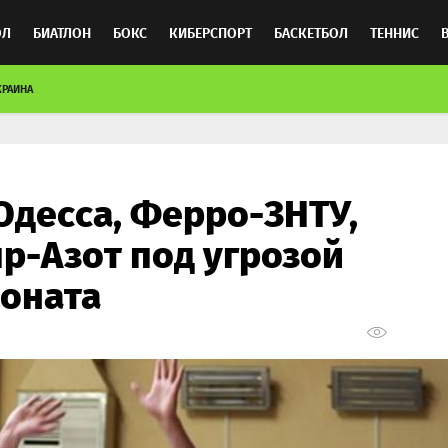
ОЛ
БИАТЛОН
БОКС
КИБЕРСПОРТ
БАСКЕТБОЛ
ТЕННИС
КРАИНА
ТОСПОРТ
Одесса, Ферро-ЗНТУ,
пр-Азот под угрозой
ионата