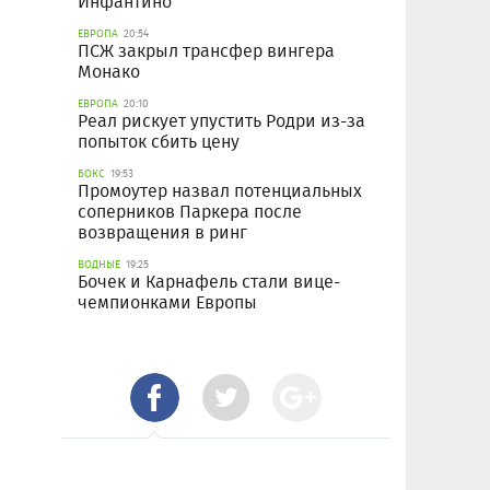
Инфантино
ЕВРОПА
20:54
ПСЖ закрыл трансфер вингера
Монако
ЕВРОПА
20:10
Реал рискует упустить Родри из-за
попыток сбить цену
БОКС
19:53
Промоутер назвал потенциальных
соперников Паркера после
возвращения в ринг
ВОДНЫЕ
19:25
Бочек и Карнафель стали вице-
чемпионками Европы