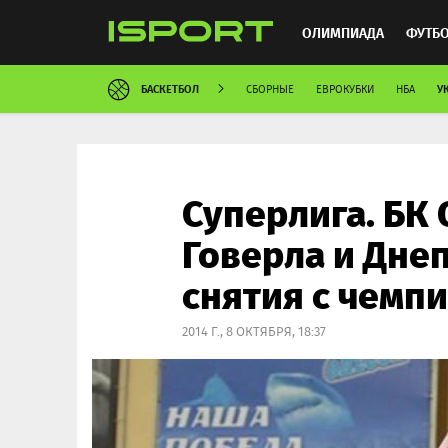
ОЛИМПИАДА
ФУТБ
БАСКЕТБОЛ
У
СБОРНЫЕ
ЕВРОКУБКИ
НБА
ХОККЕЙ
ММА
АВ
Суперлига. БК 
Говерла и Дне
снятия с чемп
2014 Г., 8 ОКТЯБРЯ, 18:37