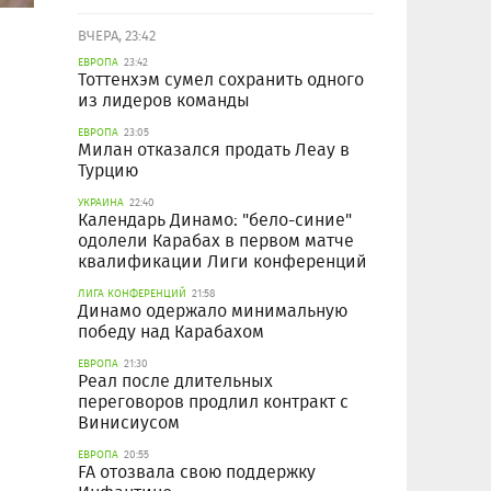
ВЧЕРА, 23:42
ЕВРОПА
23:42
Тоттенхэм сумел сохранить одного
из лидеров команды
ЕВРОПА
23:05
Милан отказался продать Леау в
Турцию
УКРАИНА
22:40
Календарь Динамо: "бело-синие"
одолели Карабах в первом матче
квалификации Лиги конференций
ЛИГА КОНФЕРЕНЦИЙ
21:58
Динамо одержало минимальную
победу над Карабахом
ЕВРОПА
21:30
Реал после длительных
переговоров продлил контракт с
Винисиусом
ЕВРОПА
20:55
FA отозвала свою поддержку