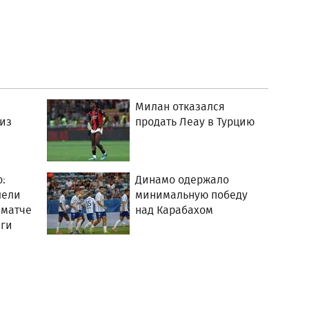
Милан отказался
 из
продать Леау в Турцию
:
Динамо одержало
лели
минимальную победу
 матче
над Карабахом
ги